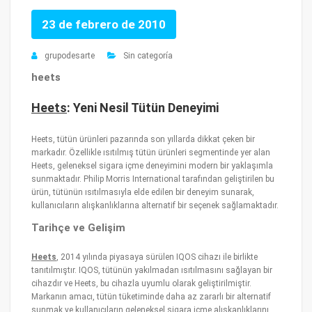
23 de febrero de 2010
grupodesarte
Sin categoría
heets
Heets
: Yeni Nesil Tütün Deneyimi
Heets, tütün ürünleri pazarında son yıllarda dikkat çeken bir
markadır. Özellikle ısıtılmış tütün ürünleri segmentinde yer alan
Heets, geleneksel sigara içme deneyimini modern bir yaklaşımla
sunmaktadır. Philip Morris International tarafından geliştirilen bu
ürün, tütünün ısıtılmasıyla elde edilen bir deneyim sunarak,
kullanıcıların alışkanlıklarına alternatif bir seçenek sağlamaktadır.
Tarihçe ve Gelişim
Heets
, 2014 yılında piyasaya sürülen IQOS cihazı ile birlikte
tanıtılmıştır. IQOS, tütünün yakılmadan ısıtılmasını sağlayan bir
cihazdır ve Heets, bu cihazla uyumlu olarak geliştirilmiştir.
Markanın amacı, tütün tüketiminde daha az zararlı bir alternatif
sunmak ve kullanıcıların geleneksel sigara içme alışkanlıklarını