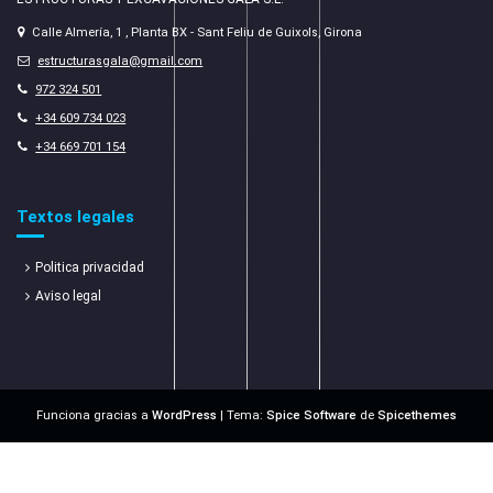
Calle Almería, 1 , Planta BX - Sant Feliu de Guixols, Girona
estructurasgala@gmail.com
972 324 501
+34 609 734 023
+34 669 701 154
Textos legales
Politica privacidad
Aviso legal
Funciona gracias a
WordPress
| Tema:
Spice Software
de
Spicethemes