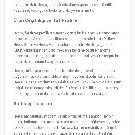
değiştirmektir. Heets, kısa sürede dünya genelinde popülerlik
kazanmış ve birçok ülkede raflarda yerini almıştır.
Ürün Çeşitliliği ve Tat Profilleri
Heets, farklı tat profilleri sunarak geniş bir kullanıcı kitlesine hitap
etmektedir. Markanın en bilinen çeşitleri arasında Heets Yellow,
Heets Green ve Heets Amber bulunmaktadır. Her bir çeşit, farklı
tütün yapraklarından üretilmekte ve kendine özgü bir aroma
sunmaktadır. Bu çeşitlilik, kullanıcıların damak zevkine uygun bir
seçenek bulmasını kolaylaştırmaktadır.
Heets, tütün yapraklarını özel bir işlemle işleyerek, ısıtıldığında
yoğun bir tat ve aroma elde etmeyi hedeflemektedir. Kullanıcılar,
Heets ile daha az duman ve daha az kötü koku ile birlikte, tütünün
doğal tadını deneyimleyebilirler. Bu özellik, özellikle sigara içmeyi
bırakmayı düşünenler için cazip bir alternatif sunmaktadır.
Ambalaj Tasarımı
Heets ambalajları, modern ve şık bir tasarıma sahiptir. Her bir
paket, kullanıcıların ürünü kolayca tanımasını sağlayacak şekilde
renk kodları ile belirlenmiştir. Ambalajlar, hem estetik bir görünüm
sunmakta hem de ürünlerin tazeliğini korumaktadır. Heets’in