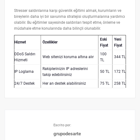
Stresser saldırılarına karşı güvenlik eğitimi almak, kurumların ve
bireylerin daha iyi bir savunma stratejisi oluşturmalarına yardımcı
olabilir. Bu eğitimler sayesinde saldırıları tespit etme, önleme ve
müdahale etme konularında daha bilinçli olunabilir.
Eski
Yeni
Hizmet
Özellikler
Fiyat
Fiyat
DDoS Saldırı
100
Web sitenizi koruma altına alır
344 TL
Hizmeti
TL
Rakiplerinizin IP adreslerini
IP Loglama
50 TL
172 TL
takip edebilirsiniz
24/7 Destek
Her an destek alabilirsiniz
75 TL
258 TL
Escrito por:
grupodesarte