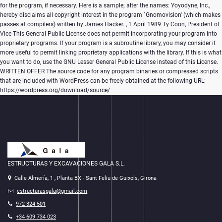
for the program, if necessary. Here is a sample; alter the names: Yoyodyne, Inc.,
hereby disclaims all copyright interest in the program `Gnomovision' (which makes
passes at compilers) written by James Hacker.
, 1 April 1989 Ty Coon, President of
Vice This General Public License does not permit incorporating your program into
proprietary programs. If your program is a subroutine library, you may consider it
more useful to permit linking proprietary applications with the library. If this is what
you want to do, use the GNU Lesser General Public License instead of this License.
WRITTEN OFFER The source code for any program binaries or compressed scripts
that are included with WordPress can be freely obtained at the following URL:
https://wordpress.org/download/source/
ESTRUCTURAS Y EXCAVACIONES GALA S.L.
Calle Almería, 1 , Planta BX - Sant Feliu de Guixols, Girona
estructurasgala@gmail.com
972 324 501
+34 609 734 023