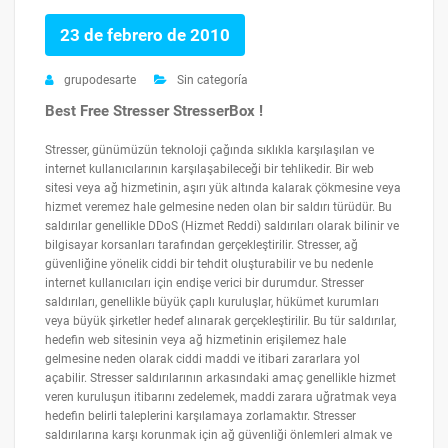
23 de febrero de 2010
grupodesarte
Sin categoría
Best Free Stresser StresserBox !
Stresser, günümüzün teknoloji çağında sıklıkla karşılaşılan ve
internet kullanıcılarının karşılaşabileceği bir tehlikedir. Bir web
sitesi veya ağ hizmetinin, aşırı yük altında kalarak çökmesine veya
hizmet veremez hale gelmesine neden olan bir saldırı türüdür. Bu
saldırılar genellikle DDoS (Hizmet Reddi) saldırıları olarak bilinir ve
bilgisayar korsanları tarafından gerçekleştirilir. Stresser, ağ
güvenliğine yönelik ciddi bir tehdit oluşturabilir ve bu nedenle
internet kullanıcıları için endişe verici bir durumdur. Stresser
saldırıları, genellikle büyük çaplı kuruluşlar, hükümet kurumları
veya büyük şirketler hedef alınarak gerçekleştirilir. Bu tür saldırılar,
hedefin web sitesinin veya ağ hizmetinin erişilemez hale
gelmesine neden olarak ciddi maddi ve itibari zararlara yol
açabilir. Stresser saldırılarının arkasındaki amaç genellikle hizmet
veren kuruluşun itibarını zedelemek, maddi zarara uğratmak veya
hedefin belirli taleplerini karşılamaya zorlamaktır. Stresser
saldırılarına karşı korunmak için ağ güvenliği önlemleri almak ve