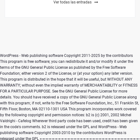
Ver todas las entradas
WordPress - Web publishing software Copyright 2011-2025 by the contributors This program is free software; you can redistribute it and/or modify it under the terms of the GNU General Public License as published by the Free Software Foundation; either version 2 of the License, or (at your option) any later version. This program is distributed in the hope that it will be useful, but WITHOUT ANY WARRANTY; without even the implied warranty of MERCHANTABILITY or FITNESS FOR A PARTICULAR PURPOSE. See the GNU General Public License for more details. You should have received a copy of the GNU General Public License along with this program; if not, write to the Free Software Foundation, Inc., 51 Franklin St, Fifth Floor, Boston, MA 02110-1301 USA This program incorporates work covered by the following copyright and permission notices: b2 is (c) 2001, 2002 Michel Valdrighi - Cafelog Wherever third party code has been used, credit has been given in the code's comments. b2 is released under the GPL and WordPress - Web publishing software Copyright 2003-2010 by the contributors WordPress is released under the GPL =-=-=-=-=-=-=-=-=-=-=-=-=-=-=-=-=-=-=-=-=-=-=-=-=-=-=-=-=-=-=-=-=-=-=-=-=-=-=-= GNU GENERAL PUBLIC LICENSE Version 2, June 1991 Copyright (C) 1989, 1991 Free Software Foundation, Inc., 51 Franklin Street, Fifth Floor, Boston, MA 02110-1301 USA Everyone is permitted to copy and distribute verbatim copies of this license document, but changing it is not allowed. Preamble The licenses for most software are designed to take away your freedom to share and change it. By contrast, the GNU General Public License is intended to guarantee your freedom to share and change free software--to make sure the software is free for all its users. This General Public License applies to most of the Free Software Foundation's software and to any other program whose authors commit to using it. (Some other Free Software Foundation software is covered by the GNU Lesser General Public License instead.) You can apply it to your programs, too. When we speak of free software, we are referring to freedom, not price. Our General Public Licenses are designed to make sure that you have the freedom to distribute copies of free software (and charge for this service if you wish), that you receive source code or can get it if you want it, that you can change the software or use pieces of it in new free programs; and that you know you can do these things. To protect your rights, we need to make restrictions that forbid anyone to deny you these rights or to ask you to surrender the rights. These restrictions translate to certain responsibilities for you if you distribute copies of the software, or if you modify it. For example, if you distribute copies of such a program, whether gratis or for a fee, you must give the recipients all the rights that you have. You must make sure that they, too, receive or can get the source code. And you must show them these terms so they know their rights. We protect your rights with two steps: (1) copyright the software, and (2) offer you this license which gives you legal permission to copy, distribute and/or modify the software. Also, for each author's protection and ours, we want to make certain that everyone understands that there is no warranty for this free software. If the software is modified by someone else and passed on, we want its recipients to know that what they have is not the original, so that any problems introduced by others will not reflect on the original authors' reputations. Finally, any free program is threatened constantly by software patents. We wish to avoid the danger that redistributors of a free program will individually obtain patent licenses, in effect making the program proprietary. To prevent this, we have made it clear that any patent must be licensed for everyone's free use or not licensed at all. The precise terms and conditions for copying, distribution and modification follow. GNU GENERAL PUBLIC LICENSE TERMS AND CONDITIONS FOR COPYING, DISTRIBUTION AND MODIFICATION 0. This License applies to any program or other work which contains a notice placed by the copyright holder saying it may be distributed under the terms of this General Public License. The "Program", below, refers to any such program or work, and a "work based on the Program" means either the Program or any derivative work under copyright law: that is to say, a work containing the Program or a portion of it, either verbatim or with modifications and/or translated into another language. (Hereinafter, translation is included without limitation in the term "modification".) Each licensee is addressed as "you". Activities other than copying, distribution and modification are not covered by this License; they are outside its scope. The act of running the Program is not restricted, and the output from the Program is covered only if its contents constitute a work based on the Program (independent of having been made by running the Program). Whether that is true depends on what the Program does. 1. You may copy and distribute verbatim copies of the Program's source code as you receive it, in any medium, provided that you conspicuously and appropriately publish on each copy an appropriate copyright notice and disclaimer of warranty; keep intact all the notices that refer to this License and to the absence of any warranty; and give any other recipients of the Program a copy of this License along with the Program. You may charge a fee for the physical act of transferring a copy, and you may at your option offer warranty protection in exchange for a fee. 2. You may modify your copy or copies of the Program or any portion of it, thus forming a work based on the Program, and copy and distribute such modifications or work under the terms of Section 1 above, provided that you also meet all of these conditions: a) You must cause the modified files to carry prominent notices stating that you changed the files and the date of any change. b) You must cause any work that you distribute or publish, that in whole or in part contains or is derived from the Program or any part thereof, to be licensed as a whole at no charge to all third parties under the terms of this License. c) If the modified program normally reads commands interactively when run, you must cause it, when started running for such interactive use in the most ordinary way, to print or display an announcement including an appropriate copyright notice and a notice that there is no warranty (or else, saying that you provide a warranty) and that users may redistribute the program under these conditions, and telling the user how to view a copy of this License. (Exception: if the Program itself is interactive but does not normally print such an announcement, your work based on the Program is not required to print an announcement.) These requirements apply to the modified work as a whole. If identifiable sections of that work are not derived from the Program, and can be reasonably considered independent and separate works in themselves, then this License, and its terms, do not apply to those sections when you distribute them as separate works. But when you distribute the same sections as part of a whole which is a work based on the Program, the distribution of the whole must be on the terms of this License, whose permissions for other licensees extend to the entire whole, and thus to each and every part regardless of who wrote it. Thus, it is not the intent of this section to claim rights or contest your rights to work written entirely by you; rather, the intent is to exercise the right to control the distribution of derivative or collective works based on the Program. In addition, mere aggregation of another work not based on the Program with the Program (or with a work based on the Program) on a volume of a storage or distribution medium does not bring the other work under the scope of this License. 3. You may copy and distribute the Program (or a work based on it, under Section 2) in object code or executable form under the terms of Sections 1 and 2 above provided that you also do one of the following: a) Accompany it with the complete corresponding machine-readable source code, which must be distributed under the terms of Sections 1 and 2 above on a medium customarily used for software interchange; or, b) Accompany it with a written offer, valid for at least three years, to give any third party, for a charge no more than your cost of physically performing source distribution, a complete machine-readable copy of the corresponding source code, to be distributed under the terms of Sections 1 and 2 above on a medium customarily used for software interchange; or, c) Accompany it with the information you received as to the offer to distribute corresponding source code. (This alternative is allowed only for noncommercial distribution and only if you received the program in object code or executable form with such an offer, in accord with Subsection b above.) The source code for a work means the preferred form of the work for making modifications to it. For an executable work, complete source code means all the source code for all modules it contains, plus any associated interface definition files, plus the scripts used to control compilation and installation of the executable. However, as a special exception, the source code distributed need not include anything that is normally distributed (in either source or binary form) with the major components (compiler, kernel, and so on) of the operating system on which the executable runs, unless that component itself accompanies t