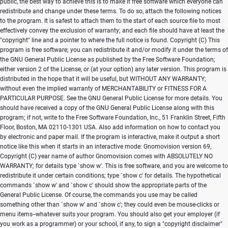
Copyright (C)
This
program is free software; you can redistribute it and/or modify it under the terms of
the GNU General Public License as published by the Free Software Foundation;
either version 2 of the License, or (at your option) any later version. This program is
distributed in the hope that it will be useful, but WITHOUT ANY WARRANTY;
without even the implied warranty of MERCHANTABILITY or FITNESS FOR A
PARTICULAR PURPOSE. See the GNU General Public License for more details. You
should have received a copy of the GNU General Public License along with this
program; if not, write to the Free Software Foundation, Inc., 51 Franklin Street, Fifth
Floor, Boston, MA 02110-1301 USA. Also add information on how to contact you
by electronic and paper mail. If the program is interactive, make it output a short
notice like this when it starts in an interactive mode: Gnomovision version 69,
Copyright (C) year name of author Gnomovision comes with ABSOLUTELY NO
WARRANTY; for details type `show w'. This is free software, and you are welcome to
redistribute it under certain conditions; type `show c' for details. The hypothetical
commands `show w' and `show c' should show the appropriate parts of the
General Public License. Of course, the commands you use may be called
something other than `show w' and `show c'; they could even be mouse-clicks or
menu items--whatever suits your program. You should also get your employer (if
you work as a programmer) or your school, if any, to sign a "copyright disclaimer"