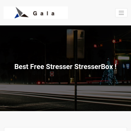
Saltar
al
contenido
Estructura
excavacio
Gala S.L.
Best Free Stresser StresserBox !