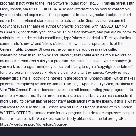
program; if not, write to the Free Software Foundation, Inc., 51 Franklin Street, Fifth
Floor, Boston, MA 02110-1301 USA. Also add information on how to contact you
by electronic and paper mail. If the program is interactive, make it output a short
notice like this when it starts in an interactive mode: Gnomovision version 69,
Copyright (C) year name of author Gnomovision comes with ABSOLUTELY NO
WARRANTY; for details type `show w'. This is free software, and you are welcome to
redistribute it under certain conditions; type `show c' for details. The hypothetical
commands `show w' and `show c' should show the appropriate parts of the
General Public License. Of course, the commands you use may be called
something other than `show w' and `show c'; they could even be mouse-clicks or
menu items--whatever suits your program. You should also get your employer (if
you work as a programmer) or your school, if any, to sign a "copyright disclaimer"
for the program, if necessary. Here is a sample; alter the names: Yoyodyne, Inc.,
hereby disclaims all copyright interest in the program `Gnomovision' (which makes
passes at compilers) written by James Hacker.
, 1 April 1989 Ty Coon, President of
Vice This General Public License does not permit incorporating your program into
proprietary programs. If your program is a subroutine library, you may consider it
more useful to permit linking proprietary applications with the library. If this is what
you want to do, use the GNU Lesser General Public License instead of this License.
WRITTEN OFFER The source code for any program binaries or compressed scripts
that are included with WordPress can be freely obtained at the following URL:
https://wordpress.org/download/source/