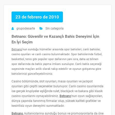
23 de febrero de 2010
grupodesarte
Sin categoría
Betnano: Güvenilir ve Kazançlı Bahis Deneyimi İçin
En İyi Seçim
Betnano
’nun sunduğu hizmetler arasında spor bahisleri, canlı bahisler,
casino oyunları ve canlı casino bulunmaktadır. Spor bahislerinde futbol,
basketbol, tenis gibi popüler spor dallarının yanı sıra, daha az bilinen
spor dallarında da bahis yapma imkanı sunuluyor. Canlı bahis seçeneği
sayesinde maçları anlık olarak takip edebilir ve oyunun gidişatına göre
bahislerinizi güncelleyebilirsiniz.
Casino bölümünde, slot oyunları, masa oyunları ve jackpot
oyunları gibi çeşitli seçenekler bulunuyor. Canlı casino oyunlarında
ise gerçek krupiyeler eşliğinde rulet, blackjack ve bakara gibi klasik
casino oyunlarını oynayabilirsiniz.
Betnano
’nun oyun sağlayıcıları,
dünya çapında tanınmış firmalar olup, yüksek kaliteli grafikler ve
kesintisiz oyun deneyimi sunmaktadır.
Betnano
, kullanıcılarına sunduğu bonus ve promosyonlarla da öne