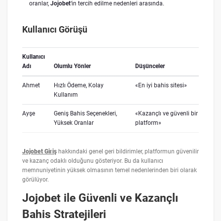
oranlar,
Jojobet
‘in tercih edilme nedenleri arasında.
Kullanıcı Görüşü
Kullanıcı
Adı
Olumlu Yönler
Düşünceler
Ahmet
Hızlı Ödeme, Kolay
«En iyi bahis sitesi»
Kullanım
Ayşe
Geniş Bahis Seçenekleri,
«Kazançlı ve güvenli bir
Yüksek Oranlar
platform»
Jojobet Giriş
hakkındaki genel geri bildirimler, platformun güvenilir
ve kazanç odaklı olduğunu gösteriyor. Bu da kullanıcı
memnuniyetinin yüksek olmasının temel nedenlerinden biri olarak
görülüyor.
Jojobet ile Güvenli ve Kazançlı
Bahis Stratejileri