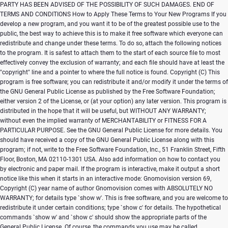
Copyright (C)
This
program is free software; you can redistribute it and/or modify it under the terms of
the GNU General Public License as published by the Free Software Foundation;
either version 2 of the License, or (at your option) any later version. This program is
distributed in the hope that it will be useful, but WITHOUT ANY WARRANTY;
without even the implied warranty of MERCHANTABILITY or FITNESS FOR A
PARTICULAR PURPOSE. See the GNU General Public License for more details. You
should have received a copy of the GNU General Public License along with this
program; if not, write to the Free Software Foundation, Inc., 51 Franklin Street, Fifth
Floor, Boston, MA 02110-1301 USA. Also add information on how to contact you
by electronic and paper mail. If the program is interactive, make it output a short
notice like this when it starts in an interactive mode: Gnomovision version 69,
Copyright (C) year name of author Gnomovision comes with ABSOLUTELY NO
WARRANTY; for details type `show w'. This is free software, and you are welcome to
redistribute it under certain conditions; type `show c' for details. The hypothetical
commands `show w' and `show c' should show the appropriate parts of the
General Public License. Of course, the commands you use may be called