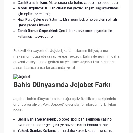
Canlı Bahis İmkanı
: Maç esnasında bahis yapabilme özgürlüğü.
Mobil Uygulama
: Kullanıcıların her yerden erişim sağlayabilmesi
için optimize edilmiş.
Hızlı Para Çekme ve Yatırma
: Minimum bekleme süreleri ile hızlı
işlem yapma imkanı.
Esnek Bonus Seçenekleri
: Çeşitli bonus ve promosyonlar ile
kullanıcıyı teşvik etme.
Bu özellikler sayesinde Jojobet, kullanıcılarının ihtiyaçlarına
maksimum düzeyde cevap verebilmektedir. Bahis deneyimini daha
güvenli ve keyifli hale getiren bu yenilikler, Jojobet’i rakiplerinden
ayıran başlıca unsurlar arasında yer alır.
Bahis Dünyasında Jojobet Farkı
Jojobet, bahis dünyasında sunduğu eşsiz özelliklerle rakiplerinin
önünde yer alıyor. Peki, Jojobet’i diğer platformlardan farklı kılan
nedir?
Geniş Bahis Seçenekleri:
Jojobet, spor bahislerinden casino
oyunlarına kadar geniş bir yelpazede bahis imkanı sunar.
Yüksek Oranlar:
Kullanıcılarına daha yüksek kazanma şansı