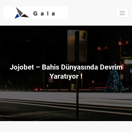
Saltar
al
contenido
Estructura
excavacio
Gala S.L.
Jojobet – Bahis Dünyasında Devrim
Yaratıyor !