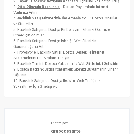
2.
Başarılı Backlink Satışının Anahtarı
: İşbirlikçi ve Dostça İletiş
3.
Dital Dünyada Backlinkışı
: Dostça Paylamlarla İnternet
Varlıınızı Artırın
4
Backlink Satış Hizmetiyle İlerlemenin Yolu
: Dostça Öneriler
ve Stratejiler
5. Backlink Satışında Dostça Bir Deneyim: Sitenizi Optimize
Etmek İçin Adımlar
6. Backlink Satışında Dostça İşbirliği: Web Sitenizin
Görünürlüğünü Artırın
7. Profesyonel Backlink Satışı: Dostça Destek ile İnternet
Sıralamalarını Üst Sıralara Taşıyın
8. Backlink Temini: Dostça Yaklaşım ile Web Sitelerinizi Geliştirin
9. Dostça Backlink Satışı Yöntemleri: Sitenizi Büyütmenin Sırlarını
Öğrenin
10. Backlink Satışında Dostça İletişim: Web Trafiğinizi
Yükseltmek İçin Sıradışı Ad
Escrito por:
grupodesarte