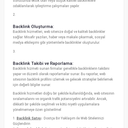
sonucunda eksik olan veya düşük kaliteli backlinklere
odaklanılarak iyileştirme çalışmaları yapılır.
2.
Backlink Oluşturma:
Backlink hizmetleri, web sitenize doğal ve kaliteli backlinkler
sağlar. Misafir yazıları, haber veya makale çıkarmak, sosyal
medya etkileşimi gibi yöntemlerle backlinkler oluşturulur.
3.
Backlink Takibi ve Raporlama:
Backlink hizmeti sunan firmalar genellikle backlinklerin takibini
yapar ve düzenli olarak raporlamalar sunar. Bu raporlar, web
sitesinin backlink profilini izlemek ve gelecek stratejiler belirlemek
için değerli bilgiler sunar.
Backlink hizmetleri doğru bir şekilde kullanıldığında, web sitesinin
sıralamalarını ve organik trafik potansiyelini artırabilir. Ancak,
dikkatli bir şekilde seçilmeli ve kötü niyetli uygulamalara
yönelmemeye özen gösterilmel
1.
Backlink Satışı
: Dostça Bir Yaklaşım ile Web Sitelerinizi
Güçlendirin