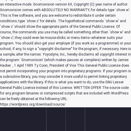
an interactive mode: Gnomovision version 69, Copyright (C) year name of author
Gnomovision comes with ABSOLUTELY NO WARRANTY; for details type `show w'.
This is free software, and you are welcome to redistribute it under certain
conditions; type `show c' for details. The hypothetical commands `show w' and
`show c' should show the appropriate parts of the General Public License. Of
course, the commands you use may be called something other than `show w' and
`show c'; they could even be mouse-clicks or menu items--whatever suits your
program. You should also get your employer (if you work as a programmer) or your
school, if any, to sign a "copyright disclaimer" for the program, if necessary. Here is
a sample; alter the names: Yoyodyne, Inc., hereby disclaims all copyright interest in
the program `Gnomovision' (which makes passes at compilers) written by James
Hacker.
, 1 April 1989 Ty Coon, President of Vice This General Public License does
not permit incorporating your program into proprietary programs. If your program is
a subroutine library, you may consider it more useful to permit linking proprietary
applications with the library. If this is what you want to do, use the GNU Lesser
General Public License instead of this License. WRITTEN OFFER The source code
for any program binaries or compressed scripts that are included with WordPress
can be freely obtained at the following URL:
https://wordpress.org/download/source/