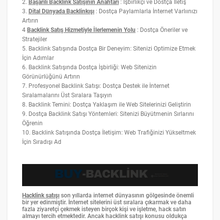
2.
Başarılı Backlink Satışının Anahtarı
: İşbirlikçi ve Dostça İletiş
3.
Dital Dünyada Backlinkışı
: Dostça Paylamlarla İnternet Varlıınızı
Artırın
4
Backlink Satış Hizmetiyle İlerlemenin Yolu
: Dostça Öneriler ve
Stratejiler
5. Backlink Satışında Dostça Bir Deneyim: Sitenizi Optimize Etmek
İçin Adımlar
6. Backlink Satışında Dostça İşbirliği: Web Sitenizin
Görünürlüğünü Artırın
7. Profesyonel Backlink Satışı: Dostça Destek ile İnternet
Sıralamalarını Üst Sıralara Taşıyın
8. Backlink Temini: Dostça Yaklaşım ile Web Sitelerinizi Geliştirin
9. Dostça Backlink Satışı Yöntemleri: Sitenizi Büyütmenin Sırlarını
Öğrenin
10. Backlink Satışında Dostça İletişim: Web Trafiğinizi Yükseltmek
İçin Sıradışı Ad
Hacklink satışı
son yıllarda internet dünyasının gölgesinde önemli
bir yer edinmiştir. İnternet sitelerini üst sıralara çıkarmak ve daha
fazla ziyaretçi çekmek isteyen birçok kişi ve işletme, hack satın
almayı tercih etmektedir. Ancak hacklink satışı konusu oldukça