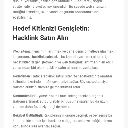
düşünüyorsanız, , riskleri göz önünde bulundurarak, doğru
stratejilerle hareket etmek önemlidir. Bu sayede web sitenizin
trafiğini artırırken, uzun vadeli başarının anahtarını elde
edebilirsiniz.
Hedef Kitlenizi Genişletin:
Hacklink Satın Alın
Web sitenizin erişimini artırmak ve daha geniş bir kitleye ulaşmak
istiyorsanız,
hacklink satışı
size bu konuda yardımcı olabilir. İşte
hedef kitlenizi genişletmenin ve web trafiğinizi artırmanın en etkili
yollarından biri olan hacklink satın almanın avantajları:
Hedeflenen Trafik
: Hacklink satışı, sitenize hedeflediğiniz anahtar
kelimeler üzerinden trafik çekmenizi sağlar. Böylece potansiyel
müşterilerinizin sitenize gelme ihtimali artar.
Sürdürülebilir Büyüme
: Kaliteli hacklinkler, sitenizin organik
trafiğini artırarak sürdürülebilir bir büyüme sağlar. Bu da uzun
vadede daha fazla ziyaretçi demektir.
Rekabet Üstünlüğü
: Rakiplerinizin önüne geçmek ve benzersiz bir
konum elde etmek için hacklink satışı, sıralama ve trafiği artırma
konusunda size avantaj sağlar.