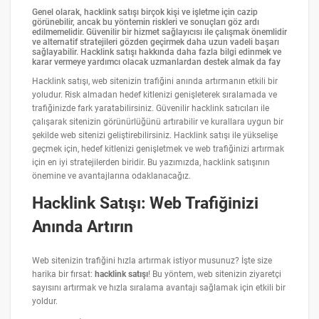
Genel olarak, hacklink satışı birçok kişi ve işletme için cazip
görünebilir, ancak bu yöntemin riskleri ve sonuçları göz ardı
edilmemelidir. Güvenilir bir hizmet sağlayıcısı ile çalışmak önemlidir
ve alternatif stratejileri gözden geçirmek daha uzun vadeli başarı
sağlayabilir. Hacklink satışı hakkında daha fazla bilgi edinmek ve
karar vermeye yardımcı olacak uzmanlardan destek almak da fay
Hacklink satışı, web sitenizin trafiğini anında artırmanın etkili bir
yoludur. Risk almadan hedef kitlenizi genişleterek sıralamada ve
trafiğinizde fark yaratabilirsiniz. Güvenilir hacklink satıcıları ile
çalışarak sitenizin görünürlüğünü artırabilir ve kurallara uygun bir
şekilde web sitenizi geliştirebilirsiniz. Hacklink satışı ile yükselişe
geçmek için, hedef kitlenizi genişletmek ve web trafiğinizi artırmak
için en iyi stratejilerden biridir. Bu yazımızda, hacklink satışının
önemine ve avantajlarına odaklanacağız.
Hacklink Satışı: Web Trafiğinizi
Anında Artırın
Web sitenizin trafiğini hızla artırmak istiyor musunuz? İşte size
harika bir fırsat:
hacklink satışı
! Bu yöntem, web sitenizin ziyaretçi
sayısını artırmak ve hızla sıralama avantajı sağlamak için etkili bir
yoldur.