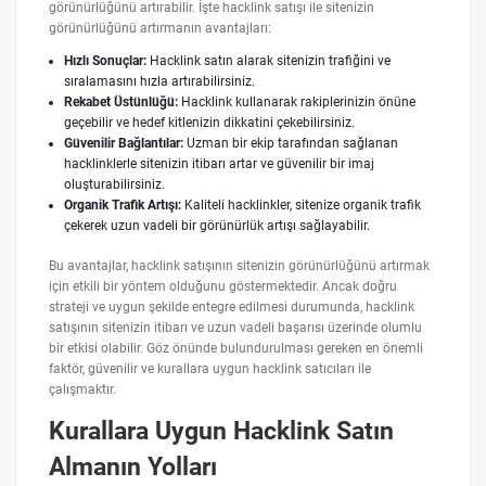
görünürlüğünü artırabilir. İşte hacklink satışı ile sitenizin
görünürlüğünü artırmanın avantajları:
Hızlı Sonuçlar:
Hacklink satın alarak sitenizin trafiğini ve
sıralamasını hızla artırabilirsiniz.
Rekabet Üstünlüğü:
Hacklink kullanarak rakiplerinizin önüne
geçebilir ve hedef kitlenizin dikkatini çekebilirsiniz.
Güvenilir Bağlantılar:
Uzman bir ekip tarafından sağlanan
hacklinklerle sitenizin itibarı artar ve güvenilir bir imaj
oluşturabilirsiniz.
Organik Trafik Artışı:
Kaliteli hacklinkler, sitenize organik trafik
çekerek uzun vadeli bir görünürlük artışı sağlayabilir.
Bu avantajlar, hacklink satışının sitenizin görünürlüğünü artırmak
için etkili bir yöntem olduğunu göstermektedir. Ancak doğru
strateji ve uygun şekilde entegre edilmesi durumunda, hacklink
satışının sitenizin itibarı ve uzun vadeli başarısı üzerinde olumlu
bir etkisi olabilir. Göz önünde bulundurulması gereken en önemli
faktör, güvenilir ve kurallara uygun hacklink satıcıları ile
çalışmaktır.
Kurallara Uygun Hacklink Satın
Almanın Yolları