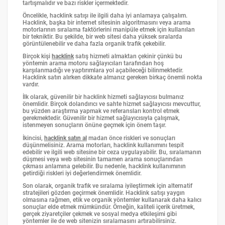
tartışmalıdır ve bazı riskler içermektedir.
Öncelikle, hacklink satışı ile ilgili daha iyi anlamaya çalışalım.
Hacklink, başka bir internet sitesinin algoritmasını veya arama
motorlarının sıralama faktörlerini manipüle etmek için kullanılan
bir tekniktir. Bu şekilde, bir web sitesi daha yüksek sıralarda
görüntülenebilir ve daha fazla organik trafik çekebilir.
Birçok kişi
hacklink
satış hizmeti almaktan çekinir çünkü bu
yöntemin arama motoru sağlayıcıları tarafından hoş
karşılanmadığı ve yaptırımlara yol açabileceği bilinmektedir.
Hacklink satın alırken dikkate almanız gereken birkaç önemli nokta
vardır.
İlk olarak, güvenilir bir hacklink hizmeti sağlayıcısı bulmanız
önemlidir. Birçok dolandırıcı ve sahte hizmet sağlayıcısı mevcuttur,
bu yüzden araştırma yapmak ve referansları kontrol etmek
gerekmektedir. Güvenilir bir hizmet sağlayıcısıyla çalışmak,
istenmeyen sonuçların önüne geçmek için önem taşır.
İkincisi,
hacklink satın al
madan önce riskleri ve sonuçları
düşünmelisiniz. Arama motorları, hacklink kullanımını tespit
edebilir ve ilgili web sitesine bir ceza uygulayabilir. Bu, sıralamanın
düşmesi veya web sitesinin tamamen arama sonuçlarından
çıkması anlamına gelebilir. Bu nedenle, hacklink kullanımının
getirdiği riskleri iyi değerlendirmek önemlidir.
Son olarak, organik trafik ve sıralama iyileştirmek için alternatif
stratejileri gözden geçirmek önemlidir. Hacklink satışı yaygın
olmasına rağmen, etik ve organik yöntemler kullanarak daha kalıcı
sonuçlar elde etmek mümkündür. Örneğin, kaliteli içerik üretmek,
gerçek ziyaretçiler çekmek ve sosyal medya etkileşimi gibi
yöntemler ile de web sitenizin sıralamasını artırabilirsiniz.