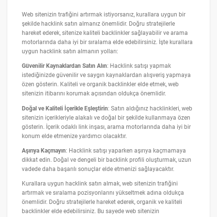
Web sitenizin trafiğini artırmak istiyorsanız, kurallara uygun bir
şekilde hacklink satın almanız önemlidir. Doğru stratejilerle
hareket ederek, sitenize kaliteli backlinkler sağlayabilir ve arama
motorlarında daha iyi bir sıralama elde edebilirsiniz. İşte kurallara
uygun hacklink satın almanın yolları:
Güvenilir Kaynaklardan Satın Alın
: Hacklink satışı yapmak
istediğinizde güvenilir ve saygın kaynaklardan alışveriş yapmaya
özen gösterin. Kaliteli ve organik backlinkler elde etmek, web
sitenizin itibarını korumak açısından oldukça önemlidir.
Doğal ve Kaliteli İçerikle Eşleştirin
: Satın aldığınız hacklinkleri, web
sitenizin içerikleriyle alakalı ve doğal bir şekilde kullanmaya özen
gösterin. İçerik odaklı link inşası, arama motorlarında daha iyi bir
konum elde etmenize yardımcı olacaktır.
Aşırıya Kaçmayın
: Hacklink satışı yaparken aşırıya kaçmamaya
dikkat edin. Doğal ve dengeli bir backlink profili oluşturmak, uzun
vadede daha başarılı sonuçlar elde etmenizi sağlayacaktır.
Kurallara uygun hacklink satın almak, web sitenizin trafiğini
artırmak ve sıralama pozisyonlarını yükseltmek adına oldukça
önemlidir. Doğru stratejilerle hareket ederek, organik ve kaliteli
backlinkler elde edebilirsiniz. Bu sayede web sitenizin