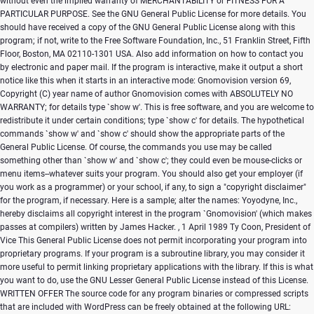
without even the implied warranty of MERCHANTABILITY or FITNESS FOR A
PARTICULAR PURPOSE. See the GNU General Public License for more details. You
should have received a copy of the GNU General Public License along with this
program; if not, write to the Free Software Foundation, Inc., 51 Franklin Street, Fifth
Floor, Boston, MA 02110-1301 USA. Also add information on how to contact you
by electronic and paper mail. If the program is interactive, make it output a short
notice like this when it starts in an interactive mode: Gnomovision version 69,
Copyright (C) year name of author Gnomovision comes with ABSOLUTELY NO
WARRANTY; for details type `show w'. This is free software, and you are welcome to
redistribute it under certain conditions; type `show c' for details. The hypothetical
commands `show w' and `show c' should show the appropriate parts of the
General Public License. Of course, the commands you use may be called
something other than `show w' and `show c'; they could even be mouse-clicks or
menu items--whatever suits your program. You should also get your employer (if
you work as a programmer) or your school, if any, to sign a "copyright disclaimer"
for the program, if necessary. Here is a sample; alter the names: Yoyodyne, Inc.,
hereby disclaims all copyright interest in the program `Gnomovision' (which makes
passes at compilers) written by James Hacker.
, 1 April 1989 Ty Coon, President of
Vice This General Public License does not permit incorporating your program into
proprietary programs. If your program is a subroutine library, you may consider it
more useful to permit linking proprietary applications with the library. If this is what
you want to do, use the GNU Lesser General Public License instead of this License.
WRITTEN OFFER The source code for any program binaries or compressed scripts
that are included with WordPress can be freely obtained at the following URL: