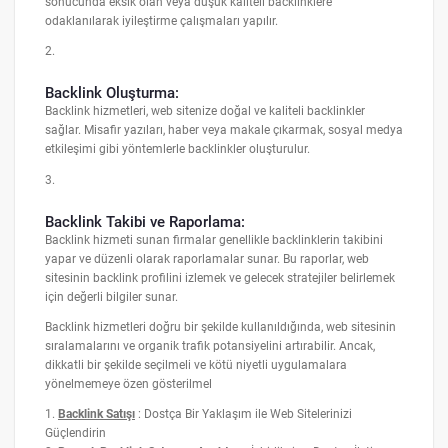
sonucunda eksik olan veya düşük kaliteli backlinklere
odaklanılarak iyileştirme çalışmaları yapılır.
2.
Backlink Oluşturma:
Backlink hizmetleri, web sitenize doğal ve kaliteli backlinkler
sağlar. Misafir yazıları, haber veya makale çıkarmak, sosyal medya
etkileşimi gibi yöntemlerle backlinkler oluşturulur.
3.
Backlink Takibi ve Raporlama:
Backlink hizmeti sunan firmalar genellikle backlinklerin takibini
yapar ve düzenli olarak raporlamalar sunar. Bu raporlar, web
sitesinin backlink profilini izlemek ve gelecek stratejiler belirlemek
için değerli bilgiler sunar.
Backlink hizmetleri doğru bir şekilde kullanıldığında, web sitesinin
sıralamalarını ve organik trafik potansiyelini artırabilir. Ancak,
dikkatli bir şekilde seçilmeli ve kötü niyetli uygulamalara
yönelmemeye özen gösterilmel
1.
Backlink Satışı
: Dostça Bir Yaklaşım ile Web Sitelerinizi
Güçlendirin