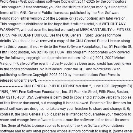
WordPress - Web publishing software Copyright 2011-2025 by the contributors This program is free software; you can redistribute it and/or modify it under the terms of the GNU General Public License as published by the Free Software Foundation; either version 2 of the License, or (at your option) any later version. This program is distributed in the hope that it will be useful, but WITHOUT ANY WARRANTY; without even the implied warranty of MERCHANTABILITY or FITNESS FOR A PARTICULAR PURPOSE. See the GNU General Public License for more details. You should have received a copy of the GNU General Public License along with this program; if not, write to the Free Software Foundation, Inc., 51 Franklin St, Fifth Floor, Boston, MA 02110-1301 USA This program incorporates work covered by the following copyright and permission notices: b2 is (c) 2001, 2002 Michel Valdrighi - Cafelog Wherever third party code has been used, credit has been given in the code's comments. b2 is released under the GPL and WordPress - Web publishing software Copyright 2003-2010 by the contributors WordPress is released under the GPL =-=-=-=-=-=-=-=-=-=-=-=-=-=-=-=-=-=-=-=-=-=-=-=-=-=-=-=-=-=-=-=-=-=-=-=-=-=-=-= GNU GENERAL PUBLIC LICENSE Version 2, June 1991 Copyright (C) 1989, 1991 Free Software Foundation, Inc., 51 Franklin Street, Fifth Floor, Boston, MA 02110-1301 USA Everyone is permitted to copy and distribute verbatim copies of this license document, but changing it is not allowed. Preamble The licenses for most software are designed to take away your freedom to share and change it. By contrast, the GNU General Public License is intended to guarantee your freedom to share and change free software--to make sure the software is free for all its users. This General Public License applies to most of the Free Software Foundation's software and to any other program whose authors commit to using it. (Some other Free Software Foundation software is covered by the GNU Lesser General Public License instead.) You can apply it to your programs, too. When we speak of free software, we are referring to freedom, not price. Our General Public Licenses are designed to make sure that you have the freedom to distribute copies of free software (and charge for this service if you wish), that you receive source code or can get it if you want it, that you can change the software or use pieces of it in new free programs; and that you know you can do these things. To protect your rights, we need to make restrictions that forbid anyone to deny you these rights or to ask you to surrender the rights. These restrictions translate to certain responsibilities for you if you distribute copies of the software, or if you modify it. For example, if you distribute copies of such a program, whether gratis or for a fee, you must give the recipients all the rights that you have. You must make sure that they, too, receive or can get the source code. And you must show them these terms so they know their rights. We protect your rights with two steps: (1) copyright the software, and (2) offer you this license which gives you legal permission to copy, distribute and/or modify the software. Also, for each author's protection and ours, we want to make certain that everyone understands that there is no warranty for this free software. If the software is modified by someone else and passed on, we want its recipients to know that what they have is not the original, so that any problems introduced by others will not reflect on the original authors' reputations. Finally, any free program is threatened constantly by software patents. We wish to avoid the danger that redistributors of a free program will individually obtain patent licenses, in effect making the program proprietary. To prevent this, we have made it clear that any patent must be licensed for everyone's free use or not licensed at all. The precise terms and conditions for copying, distribution and modification follow. GNU GENERAL PUBLIC LICENSE TERMS AND CONDITIONS FOR COPYING, DISTRIBUTION AND MODIFICATION 0. This License applies to any program or other work which contains a notice placed by the copyright holder saying it may be distributed under the terms of this General Public License. The "Program", below, refers to any such program or work, and a "work based on the Program" means either the Program or any derivative work under copyright law: that is to say, a work containing the Program or a portion of it, either verbatim or with modifications and/or translated into another language. (Hereinafter, translation is included without limitation in the term "modification".) Each licensee is addressed as "you". Activities other than copying, distribution and modification are not covered by this License; they are outside its scope. The act of running the Program is not restricted, and the output from the Program is covered only if its contents constitute a work based on the Program (independent of having been made by running the Program). Whether that is true depends on what the Program does. 1. You may copy and distribute verbatim copies of the Program's source code as you receive it, in any medium, provided that you conspicuously and appropriately publish on each copy an appropriate copyright notice and disclaimer of warranty; keep intact all the notices that refer to this License and to the absence of any warranty; and give any other recipients of the Program a copy of this License along with the Program. You may charge a fee for the physical act of transferring a copy, and you may at your option offer warranty protection in exchange for a fee. 2. You may modify your copy or copies of the Program or any portion of it, thus forming a work based on the Program, and copy and distribute such modifications or work under the terms of Section 1 above, provided that you also meet all of these conditions: a) You must cause the modified files to carry prominent notices stating that you changed the files and the date of any change. b) You must cause any work that you distribute or publish, that in whole or in part contains or is derived from the Program or any part thereof, to be licensed as a whole at no charge to all third parties under the terms of this License. c) If the modified program normally reads commands interactively when run, you must cause it, when started running for such interactive use in the most ordinary way, to print or display an announcement including an appropriate copyright notice and a notice that there is no warranty (or else, saying that you provide a warranty) and that users may redistribute the program under these conditions, and telling the user how to view a copy of this License. (Exception: if the Program itself is interactive but does not normally print such an announcement, your work based on the Program is not required to print an announcement.) These requirements apply to the modified work as a whole. If identifiable sections of that work are not derived from the Program, and can be reasonably considered independent and separate works in themselves, then this License, and its terms, do not apply to those sections when you distribute them as separate works. But when you distribute the same sections as part of a whole which is a work based on the Program, the distribution of the whole must be on the terms of this License, whose permissions for other licensees extend to the entire whole, and thus to each and every part regardless of who wrote it. Thus, it is not the intent of this section to claim rights or contest your rights to work written entirely by you; rather, the intent is to exercise the right to control the distribution of derivative or collective works based on the Program. In addition, mere aggregation of another work not based on the Program with the Program (or with a work based on the Program) on a volume of a storage or distribution medium does not bring the other work under the scope of this License. 3. You may copy and distribute the Program (or a work based on it, under Section 2) in object code or executable form under the terms of Sections 1 and 2 above provided that you also do one of the following: a) Accompany it with the complete corresponding machine-readable source code, which must be distributed under the terms of Sections 1 and 2 above on a medium customarily used for software interchange; or, b) Accompany it with a written offer, valid for at least three years, to give any third party, for a charge no more than your cost of physically performing source distribution, a complete machine-readable copy of the corresponding source code, to be distributed under the terms of Sections 1 and 2 above on a medium customarily used for software interchange; or, c) Accompany it with the information you received as to the offer to distribute corresponding source code. (This alternative is allowed only for noncommercial distribution and only if you received the program in object code or executable form with such an offer, in accord with Subsection b above.) The source code for a work means the preferred form of the work for making modifications to it. For an executable work, complete source code means all the source code for all modules it contains, plus any associated interface definition files, plus the scripts used to control compilation and installation of the executable. However, as a special exception, the source code distributed need not include anything that is normally distributed (in either source or binary form) with the major components (compiler, kernel, and so on) of the operating system on which the executable runs, unless that component itself accompanies t