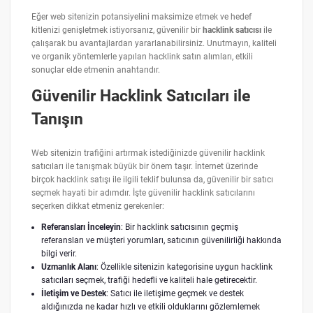
Eğer web sitenizin potansiyelini maksimize etmek ve hedef
kitlenizi genişletmek istiyorsanız, güvenilir bir
hacklink satıcısı
ile
çalışarak bu avantajlardan yararlanabilirsiniz. Unutmayın, kaliteli
ve organik yöntemlerle yapılan hacklink satın alımları, etkili
sonuçlar elde etmenin anahtarıdır.
Güvenilir Hacklink Satıcıları ile
Tanışın
Web sitenizin trafiğini artırmak istediğinizde güvenilir hacklink
satıcıları ile tanışmak büyük bir önem taşır. İnternet üzerinde
birçok hacklink satışı ile ilgili teklif bulunsa da, güvenilir bir satıcı
seçmek hayati bir adımdır. İşte güvenilir hacklink satıcılarını
seçerken dikkat etmeniz gerekenler:
Referansları İnceleyin
: Bir hacklink satıcısının geçmiş
referansları ve müşteri yorumları, satıcının güvenilirliği hakkında
bilgi verir.
Uzmanlık Alanı
: Özellikle sitenizin kategorisine uygun hacklink
satıcıları seçmek, trafiği hedefli ve kaliteli hale getirecektir.
İletişim ve Destek
: Satıcı ile iletişime geçmek ve destek
aldığınızda ne kadar hızlı ve etkili olduklarını gözlemlemek