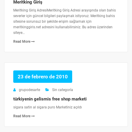
Meritking Giriş
Meritking Giriş AdresiMeritking Giriş Adresi arayışında olan bahis
severler için güncel bilgileri paylaşmak istiyoruz. Meritking bahis
sitesine sorunsuz bir şekilde erişim sağlamak için
meritkinggiris.net adresini kullanabilirsiniz. Bu adres üzerinden
siteye…
Read More
23 de febrero de 2010
grupodesarte
Sin categoría
türkiyenin gelismis free shop marketi
sigara satin al sigara puro Marketiniz açıldı
Read More