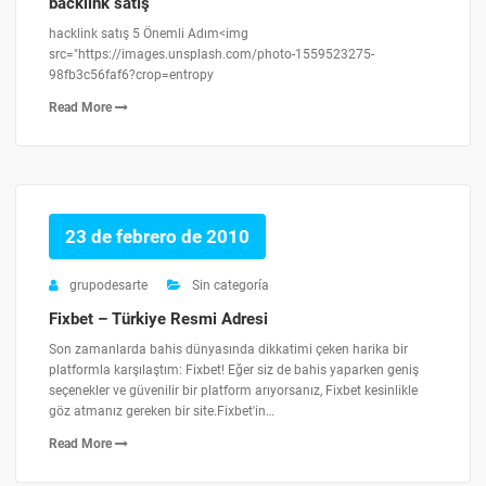
backlink satış
hacklink satış 5 Önemli Adım<img
src="https://images.unsplash.com/photo-1559523275-
98fb3c56faf6?crop=entropy
Read More
23 de febrero de 2010
grupodesarte
Sin categoría
Fixbet – Türkiye Resmi Adresi
Son zamanlarda bahis dünyasında dikkatimi çeken harika bir
platformla karşılaştım: Fixbet! Eğer siz de bahis yaparken geniş
seçenekler ve güvenilir bir platform arıyorsanız, Fixbet kesinlikle
göz atmanız gereken bir site.Fixbet'in…
Read More