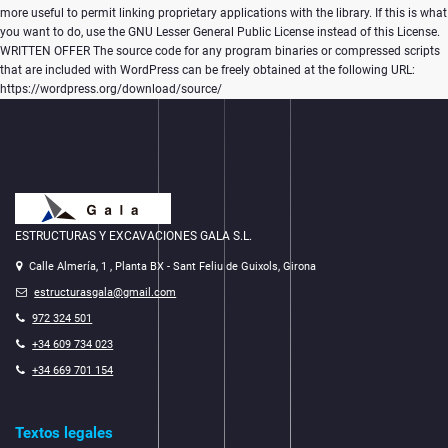
more useful to permit linking proprietary applications with the library. If this is what
you want to do, use the GNU Lesser General Public License instead of this License.
WRITTEN OFFER The source code for any program binaries or compressed scripts
that are included with WordPress can be freely obtained at the following URL:
https://wordpress.org/download/source/
ESTRUCTURAS Y EXCAVACIONES GALA S.L.
Calle Almería, 1 , Planta BX - Sant Feliu de Guixols, Girona
estructurasgala@gmail.com
972 324 501
+34 609 734 023
+34 669 701 154
Textos legales