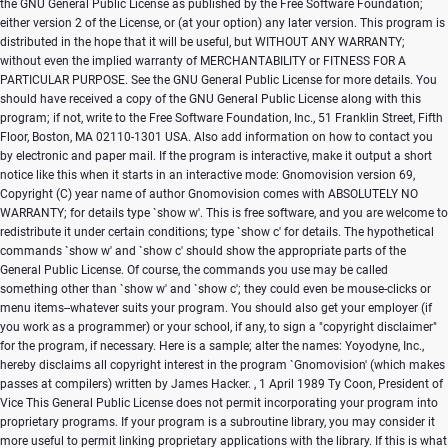
the GNU General Public License as published by the Free Software Foundation;
either version 2 of the License, or (at your option) any later version. This program is
distributed in the hope that it will be useful, but WITHOUT ANY WARRANTY;
without even the implied warranty of MERCHANTABILITY or FITNESS FOR A
PARTICULAR PURPOSE. See the GNU General Public License for more details. You
should have received a copy of the GNU General Public License along with this
program; if not, write to the Free Software Foundation, Inc., 51 Franklin Street, Fifth
Floor, Boston, MA 02110-1301 USA. Also add information on how to contact you
by electronic and paper mail. If the program is interactive, make it output a short
notice like this when it starts in an interactive mode: Gnomovision version 69,
Copyright (C) year name of author Gnomovision comes with ABSOLUTELY NO
WARRANTY; for details type `show w'. This is free software, and you are welcome to
redistribute it under certain conditions; type `show c' for details. The hypothetical
commands `show w' and `show c' should show the appropriate parts of the
General Public License. Of course, the commands you use may be called
something other than `show w' and `show c'; they could even be mouse-clicks or
menu items--whatever suits your program. You should also get your employer (if
you work as a programmer) or your school, if any, to sign a "copyright disclaimer"
for the program, if necessary. Here is a sample; alter the names: Yoyodyne, Inc.,
hereby disclaims all copyright interest in the program `Gnomovision' (which makes
passes at compilers) written by James Hacker.
, 1 April 1989 Ty Coon, President of
Vice This General Public License does not permit incorporating your program into
proprietary programs. If your program is a subroutine library, you may consider it
more useful to permit linking proprietary applications with the library. If this is what