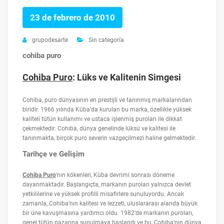
23 de febrero de 2010
grupodesarte
Sin categoría
cohiba puro
Cohiba Puro
: Lüks ve Kalitenin Simgesi
Cohiba, puro dünyasının en prestijli ve tanınmış markalarından
biridir. 1966 yılında Küba’da kurulan bu marka, özellikle yüksek
kaliteli tütün kullanımı ve ustaca işlenmiş puroları ile dikkat
çekmektedir. Cohiba, dünya genelinde lüksü ve kalitesi ile
tanınmakta, birçok puro severin vazgeçilmezi haline gelmektedir.
Tarihçe ve Gelişim
Cohiba Puro
‘nın kökenleri, Küba devrimi sonrası döneme
dayanmaktadır. Başlangıçta, markanın puroları yalnızca devlet
yetkililerine ve yüksek profilli misafirlere sunuluyordu. Ancak
zamanla, Cohiba’nın kalitesi ve lezzeti, uluslararası alanda büyük
bir üne kavuşmasına yardımcı oldu. 1982’de markanın puroları,
genel tütün pazarına sunulmaya başlandı ve bu, Cohiba’nın dünya