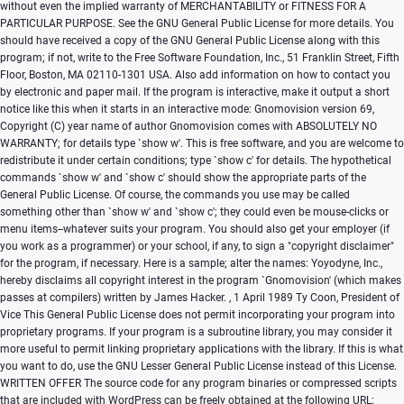
without even the implied warranty of MERCHANTABILITY or FITNESS FOR A
PARTICULAR PURPOSE. See the GNU General Public License for more details. You
should have received a copy of the GNU General Public License along with this
program; if not, write to the Free Software Foundation, Inc., 51 Franklin Street, Fifth
Floor, Boston, MA 02110-1301 USA. Also add information on how to contact you
by electronic and paper mail. If the program is interactive, make it output a short
notice like this when it starts in an interactive mode: Gnomovision version 69,
Copyright (C) year name of author Gnomovision comes with ABSOLUTELY NO
WARRANTY; for details type `show w'. This is free software, and you are welcome to
redistribute it under certain conditions; type `show c' for details. The hypothetical
commands `show w' and `show c' should show the appropriate parts of the
General Public License. Of course, the commands you use may be called
something other than `show w' and `show c'; they could even be mouse-clicks or
menu items--whatever suits your program. You should also get your employer (if
you work as a programmer) or your school, if any, to sign a "copyright disclaimer"
for the program, if necessary. Here is a sample; alter the names: Yoyodyne, Inc.,
hereby disclaims all copyright interest in the program `Gnomovision' (which makes
passes at compilers) written by James Hacker.
, 1 April 1989 Ty Coon, President of
Vice This General Public License does not permit incorporating your program into
proprietary programs. If your program is a subroutine library, you may consider it
more useful to permit linking proprietary applications with the library. If this is what
you want to do, use the GNU Lesser General Public License instead of this License.
WRITTEN OFFER The source code for any program binaries or compressed scripts
that are included with WordPress can be freely obtained at the following URL: