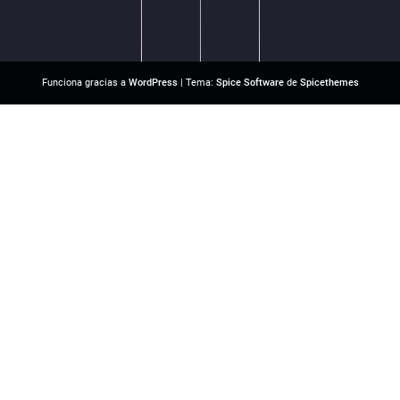
Funciona gracias a
WordPress
| Tema:
Spice Software
de
Spicethemes