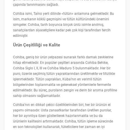
çapında tanınmasını sağladı.
Cohiba ismi, Taíno yerli dilinde «tütün» anlamına gelmektedir. Bu
isim, markanın köklü geçmişini ve tütün kültüründeki önemini
simgeler. Cohiba, tarih boyunca birçok ünlü isimle anılmış,
sanatçılardan siyasetçilere kadar pek çok kişi tarafından tercih
edilmiştir.
Ürün Çeşitliliği ve Kalite
Cohiba, geniş bir ürün yelpazesi sunarak farklı damak zevklerine
hitap etmektedir. En popüler çeşitleri arasında Cohiba Behike,
Cohiba Siglo I, II, III ve Cohiba Maduro 5 bulunmaktadır. Her bir
puro, özenle seçilmiş tütün yapraklarından üretilmekte ve titizlikle
işlenmektedir. Tütün yaprakları, Küba’nın en verimli tütün
bölgelerinden toplanmakta ve geleneksel yöntemlerle fermente
edilmektedir. Bu süreç, puroların zengin ve derin bir aroma profiline
sahip olmasını sağlamaktadır.
Cohiba’nın en dikkat çekici özelliklerinden biri, her bir ürünün el
yapımı olmasıdır. Usta zanaatkarlar tarafından üretilen purolar,
her bir ayrıntıya özen gösterilerek hazırlanmakta ve bu da
ürünlerin kalitesini artırmaktadır. Cohiba, tütün işleme sürecinde
en son teknolojileri kullanarak, tüketicilere her zaman en iyi