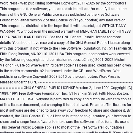
WordPress - Web publishing software Copyright 2011-2025 by the contributors This program is free software; you can redistribute it and/or modify it under the terms of the GNU General Public License as published by the Free Software Foundation; either version 2 of the License, or (at your option) any later version. This program is distributed in the hope that it will be useful, but WITHOUT ANY WARRANTY; without even the implied warranty of MERCHANTABILITY or FITNESS FOR A PARTICULAR PURPOSE. See the GNU General Public License for more details. You should have received a copy of the GNU General Public License along with this program; if not, write to the Free Software Foundation, Inc., 51 Franklin St, Fifth Floor, Boston, MA 02110-1301 USA This program incorporates work covered by the following copyright and permission notices: b2 is (c) 2001, 2002 Michel Valdrighi - Cafelog Wherever third party code has been used, credit has been given in the code's comments. b2 is released under the GPL and WordPress - Web publishing software Copyright 2003-2010 by the contributors WordPress is released under the GPL =-=-=-=-=-=-=-=-=-=-=-=-=-=-=-=-=-=-=-=-=-=-=-=-=-=-=-=-=-=-=-=-=-=-=-=-=-=-=-= GNU GENERAL PUBLIC LICENSE Version 2, June 1991 Copyright (C) 1989, 1991 Free Software Foundation, Inc., 51 Franklin Street, Fifth Floor, Boston, MA 02110-1301 USA Everyone is permitted to copy and distribute verbatim copies of this license document, but changing it is not allowed. Preamble The licenses for most software are designed to take away your freedom to share and change it. By contrast, the GNU General Public License is intended to guarantee your freedom to share and change free software--to make sure the software is free for all its users. This General Public License applies to most of the Free Software Foundation's software and to any other program whose authors commit to using it. (Some other Free Software Foundation software is covered by the GNU Lesser General Public License instead.) You can apply it to your programs, too. When we speak of free software, we are referring to freedom, not price. Our General Public Licenses are designed to make sure that you have the freedom to distribute copies of free software (and charge for this service if you wish), that you receive source code or can get it if you want it, that you can change the software or use pieces of it in new free programs; and that you know you can do these things. To protect your rights, we need to make restrictions that forbid anyone to deny you these rights or to ask you to surrender the rights. These restrictions translate to certain responsibilities for you if you distribute copies of the software, or if you modify it. For example, if you distribute copies of such a program, whether gratis or for a fee, you must give the recipients all the rights that you have. You must make sure that they, too, receive or can get the source code. And you must show them these terms so they know their rights. We protect your rights with two steps: (1) copyright the software, and (2) offer you this license which gives you legal permission to copy, distribute and/or modify the software. Also, for each author's protection and ours, we want to make certain that everyone understands that there is no warranty for this free software. If the software is modified by someone else and passed on, we want its recipients to know that what they have is not the original, so that any problems introduced by others will not reflect on the original authors' reputations. Finally, any free program is threatened constantly by software patents. We wish to avoid the danger that redistributors of a free program will individually obtain patent licenses, in effect making the program proprietary. To prevent this, we have made it clear that any patent must be licensed for everyone's free use or not licensed at all. The precise terms and conditions for copying, distribution and modification follow. GNU GENERAL PUBLIC LICENSE TERMS AND CONDITIONS FOR COPYING, DISTRIBUTION AND MODIFICATION 0. This License applies to any program or other work which contains a notice placed by the copyright holder saying it may be distributed under the terms of this General Public License. The "Program", below, refers to any such program or work, and a "work based on the Program" means either the Program or any derivative work under copyright law: that is to say, a work containing the Program or a portion of it, either verbatim or with modifications and/or translated into another language. (Hereinafter, translation is included without limitation in the term "modification".) Each licensee is addressed as "you". Activities other than copying, distribution and modification are not covered by this License; they are outside its scope. The act of running the Program is not restricted, and the output from the Program is covered only if its contents constitute a work based on the Program (independent of having been made by running the Program). Whether that is true depends on what the Program does. 1. You may copy and distribute verbatim copies of the Program's source code as you receive it, in any medium, provided that you conspicuously and appropriately publish on each copy an appropriate copyright notice and disclaimer of warranty; keep intact all the notices that refer to this License and to the absence of any warranty; and give any other recipients of the Program a copy of this License along with the Program. You may charge a fee for the physical act of transferring a copy, and you may at your option offer warranty protection in exchange for a fee. 2. You may modify your copy or copies of the Program or any portion of it, thus forming a work based on the Program, and copy and distribute such modifications or work under the terms of Section 1 above, provided that you also meet all of these conditions: a) You must cause the modified files to carry prominent notices stating that you changed the files and the date of any change. b) You must cause any work that you distribute or publish, that in whole or in part contains or is derived from the Program or any part thereof, to be licensed as a whole at no charge to all third parties under the terms of this License. c) If the modified program normally reads commands interactively when run, you must cause it, when started running for such interactive use in the most ordinary way, to print or display an announcement including an appropriate copyright notice and a notice that there is no warranty (or else, saying that you provide a warranty) and that users may redistribute the program under these conditions, and telling the user how to view a copy of this License. (Exception: if the Program itself is interactive but does not normally print such an announcement, your work based on the Program is not required to print an announcement.) These requirements apply to the modified work as a whole. If identifiable sections of that work are not derived from the Program, and can be reasonably considered independent and separate works in themselves, then this License, and its terms, do not apply to those sections when you distribute them as separate works. But when you distribute the same sections as part of a whole which is a work based on the Program, the distribution of the whole must be on the terms of this License, whose permissions for other licensees extend to the entire whole, and thus to each and every part regardless of who wrote it. Thus, it is not the intent of this section to claim rights or contest your rights to work written entirely by you; rather, the intent is to exercise the right to control the distribution of derivative or collective works based on the Program. In addition, mere aggregation of another work not based on the Program with the Program (or with a work based on the Program) on a volume of a storage or distribution medium does not bring the other work under the scope of this License. 3. You may copy and distribute the Program (or a work based on it, under Section 2) in object code or executable form under the terms of Sections 1 and 2 above provided that you also do one of the following: a) Accompany it with the complete corresponding machine-readable source code, which must be distributed under the terms of Sections 1 and 2 above on a medium customarily used for software interchange; or, b) Accompany it with a written offer, valid for at least three years, to give any third party, for a charge no more than your cost of physically performing source distribution, a complete machine-readable copy of the corresponding source code, to be distributed under the terms of Sections 1 and 2 above on a medium customarily used for software interchange; or, c) Accompany it with the information you received as to the offer to distribute corresponding source code. (This alternative is allowed only for noncommercial distribution and only if you received the program in object code or executable form with such an offer, in accord with Subsection b above.) The source code for a work means the preferred form of the work for making modifications to it. For an executable work, complete source code means all the source code for all modules it contains, plus any associated interface definition files, plus the scripts used to control compilation and installation of the executable. However, as a special exception, the source code distributed need not include anything that is normally distributed (in either source or binary form) with the major components (compiler, kernel, and so on) of the operating system on which the executable runs, unless that component itself accompanies t