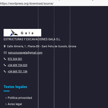
https://wordpress.org/download/source/
ESTRUCTURAS Y EXCAVACIONES GALA S.L.
Calle Almería, 1 , Planta BX - Sant Feliu de Guixols, Girona
estructurasgala@gmail.com
972 324 501
+34 609 734 023
+34 669 701 154
Textos legales
Politica privacidad
Aviso legal