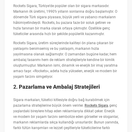
Rockets Sigara, Türkiye’de popüler olan bir sigara markasıdır.
Markanın ilk üretimi, 1990’lı yılların sonlarına doğru başlamıştır. O
dönemde Türk sigara piyasası, büyük yerli ve yabancı markaların
hâkimiyetindeydi. Rockets, bu pazara taze bir soluk getiren ve
hızla tanınan bir marka olarak ortaya çıkmıştır. Özellikle genç
tüketiciler arasında hızlı bir şekilde popülerlik kazanmıştır.
Rockets Sigara, üretim süreçlerinde kaliteyi ön plana çıkaran bir
yaklaşımı benimsemiş ve bu yaklaşım, markanın hızla
yayılmasına olanak sağlamıştır. O zamandan bugüne kadar, hem
ambalaj tasarımı hem de reklam stratejileriyle kendine bir kimlik
oluşturmuştur. Markanın ismi, dinamik ve enerjik bir imaj yaratma
amacı taşır. «Rockets», adeta hızla yükselen, enerjik ve modern bir
yaşam tarzını simgeliyor.
2.
Pazarlama ve Ambalaj Stratejileri
Sigara markaları, tüketici kitlesiyle doğru bağ kurabilmek için
pazarlama stratejilerine büyük önem verirler.
Rockets Sigara
, genç
yaşlardaki bireylere hitap eden reklamlarıyla dikkat çeker. Enerjik
ve modern bir yaşam tarzını sembolize eden görseller ve sloganlar,
markanın reklamlarda sıkça kullandığı unsurlardır. Bunun yanında,
farklı tütün karışımları ve lezzet çeşitleriyle tüketicilerine farklı