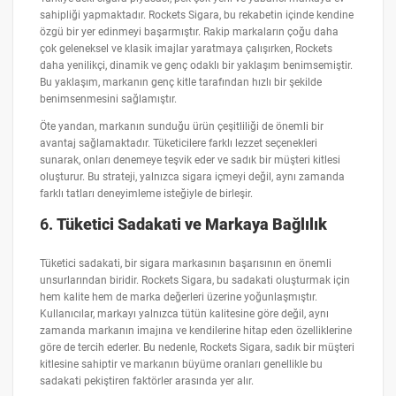
sahipliği yapmaktadır. Rockets Sigara, bu rekabetin içinde kendine
özgü bir yer edinmeyi başarmıştır. Rakip markaların çoğu daha
çok geleneksel ve klasik imajlar yaratmaya çalışırken, Rockets
daha yenilikçi, dinamik ve genç odaklı bir yaklaşım benimsemiştir.
Bu yaklaşım, markanın genç kitle tarafından hızlı bir şekilde
benimsenmesini sağlamıştır.
Öte yandan, markanın sunduğu ürün çeşitliliği de önemli bir
avantaj sağlamaktadır. Tüketicilere farklı lezzet seçenekleri
sunarak, onları denemeye teşvik eder ve sadık bir müşteri kitlesi
oluşturur. Bu strateji, yalnızca sigara içmeyi değil, aynı zamanda
farklı tatları deneyimleme isteğiyle de birleşir.
6.
Tüketici Sadakati ve Markaya Bağlılık
Tüketici sadakati, bir sigara markasının başarısının en önemli
unsurlarından biridir. Rockets Sigara, bu sadakati oluşturmak için
hem kalite hem de marka değerleri üzerine yoğunlaşmıştır.
Kullanıcılar, markayı yalnızca tütün kalitesine göre değil, aynı
zamanda markanın imajına ve kendilerine hitap eden özelliklerine
göre de tercih ederler. Bu nedenle, Rockets Sigara, sadık bir müşteri
kitlesine sahiptir ve markanın büyüme oranları genellikle bu
sadakati pekiştiren faktörler arasında yer alır.