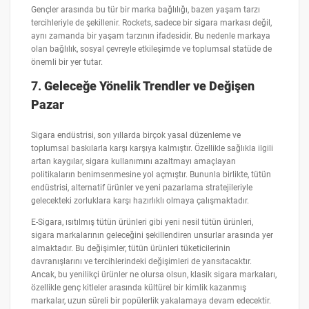
Gençler arasında bu tür bir marka bağlılığı, bazen yaşam tarzı
tercihleriyle de şekillenir. Rockets, sadece bir sigara markası değil,
aynı zamanda bir yaşam tarzının ifadesidir. Bu nedenle markaya
olan bağlılık, sosyal çevreyle etkileşimde ve toplumsal statüde de
önemli bir yer tutar.
7.
Geleceğe Yönelik Trendler ve Değişen
Pazar
Sigara endüstrisi, son yıllarda birçok yasal düzenleme ve
toplumsal baskılarla karşı karşıya kalmıştır. Özellikle sağlıkla ilgili
artan kaygılar, sigara kullanımını azaltmayı amaçlayan
politikaların benimsenmesine yol açmıştır. Bununla birlikte, tütün
endüstrisi, alternatif ürünler ve yeni pazarlama stratejileriyle
gelecekteki zorluklara karşı hazırlıklı olmaya çalışmaktadır.
E-Sigara, ısıtılmış tütün ürünleri gibi yeni nesil tütün ürünleri,
sigara markalarının geleceğini şekillendiren unsurlar arasında yer
almaktadır. Bu değişimler, tütün ürünleri tüketicilerinin
davranışlarını ve tercihlerindeki değişimleri de yansıtacaktır.
Ancak, bu yenilikçi ürünler ne olursa olsun, klasik sigara markaları,
özellikle genç kitleler arasında kültürel bir kimlik kazanmış
markalar, uzun süreli bir popülerlik yakalamaya devam edecektir.