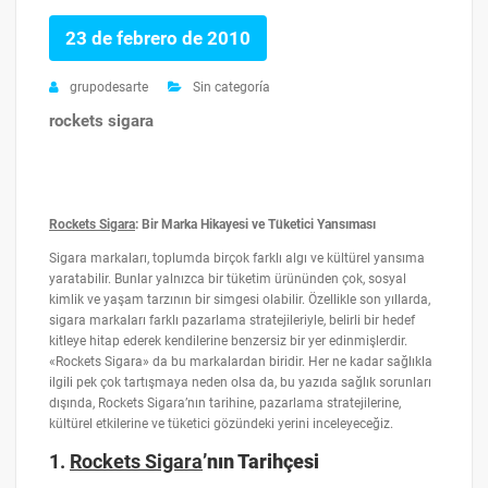
23 de febrero de 2010
grupodesarte
Sin categoría
rockets sigara
Rockets Sigara
: Bir Marka Hikayesi ve Tüketici Yansıması
Sigara markaları, toplumda birçok farklı algı ve kültürel yansıma
yaratabilir. Bunlar yalnızca bir tüketim ürününden çok, sosyal
kimlik ve yaşam tarzının bir simgesi olabilir. Özellikle son yıllarda,
sigara markaları farklı pazarlama stratejileriyle, belirli bir hedef
kitleye hitap ederek kendilerine benzersiz bir yer edinmişlerdir.
«Rockets Sigara» da bu markalardan biridir. Her ne kadar sağlıkla
ilgili pek çok tartışmaya neden olsa da, bu yazıda sağlık sorunları
dışında, Rockets Sigara’nın tarihine, pazarlama stratejilerine,
kültürel etkilerine ve tüketici gözündeki yerini inceleyeceğiz.
1.
Rockets Sigara
’nın Tarihçesi