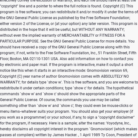
Copyright (C)
This
program is free software; you can redistribute it and/or modify it under the terms of
the GNU General Public License as published by the Free Software Foundation;
either version 2 of the License, or (at your option) any later version. This program is
distributed in the hope that it will be useful, but WITHOUT ANY WARRANTY;
without even the implied warranty of MERCHANTABILITY or FITNESS FOR A
PARTICULAR PURPOSE. See the GNU General Public License for more details. You
should have received a copy of the GNU General Public License along with this
program; if not, write to the Free Software Foundation, Inc., 51 Franklin Street, Fifth
Floor, Boston, MA 02110-1301 USA. Also add information on how to contact you
by electronic and paper mail. If the program is interactive, make it output a short
notice like this when it starts in an interactive mode: Gnomovision version 69,
Copyright (C) year name of author Gnomovision comes with ABSOLUTELY NO
WARRANTY; for details type `show w'. This is free software, and you are welcome to
redistribute it under certain conditions; type `show c' for details. The hypothetical
commands `show w' and `show c' should show the appropriate parts of the
General Public License. Of course, the commands you use may be called
something other than `show w' and `show c'; they could even be mouse-clicks or
menu items--whatever suits your program. You should also get your employer (if
you work as a programmer) or your school, if any, to sign a "copyright disclaimer"
for the program, if necessary. Here is a sample; alter the names: Yoyodyne, Inc.,
hereby disclaims all copyright interest in the program `Gnomovision' (which makes
passes at compilers) written by James Hacker.
, 1 April 1989 Ty Coon, President of