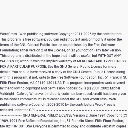
WordPress - Web publishing software Copyright 2011-2025 by the contributors This program is free software; you can redistribute it and/or modify it under the terms of the GNU General Public License as published by the Free Software Foundation; either version 2 of the License, or (at your option) any later version. This program is distributed in the hope that it will be useful, but WITHOUT ANY WARRANTY; without even the implied warranty of MERCHANTABILITY or FITNESS FOR A PARTICULAR PURPOSE. See the GNU General Public License for more details. You should have received a copy of the GNU General Public License along with this program; if not, write to the Free Software Foundation, Inc., 51 Franklin St, Fifth Floor, Boston, MA 02110-1301 USA This program incorporates work covered by the following copyright and permission notices: b2 is (c) 2001, 2002 Michel Valdrighi - Cafelog Wherever third party code has been used, credit has been given in the code's comments. b2 is released under the GPL and WordPress - Web publishing software Copyright 2003-2010 by the contributors WordPress is released under the GPL =-=-=-=-=-=-=-=-=-=-=-=-=-=-=-=-=-=-=-=-=-=-=-=-=-=-=-=-=-=-=-=-=-=-=-=-=-=-=-= GNU GENERAL PUBLIC LICENSE Version 2, June 1991 Copyright (C) 1989, 1991 Free Software Foundation, Inc., 51 Franklin Street, Fifth Floor, Boston, MA 02110-1301 USA Everyone is permitted to copy and distribute verbatim copies of this license document, but changing it is not allowed. Preamble The licenses for most software are designed to take away your freedom to share and change it. By contrast, the GNU General Public License is intended to guarantee your freedom to share and change free software--to make sure the software is free for all its users. This General Public License applies to most of the Free Software Foundation's software and to any other program whose authors commit to using it. (Some other Free Software Foundation software is covered by the GNU Lesser General Public License instead.) You can apply it to your programs, too. When we speak of free software, we are referring to freedom, not price. Our General Public Licenses are designed to make sure that you have the freedom to distribute copies of free software (and charge for this service if you wish), that you receive source code or can get it if you want it, that you can change the software or use pieces of it in new free programs; and that you know you can do these things. To protect your rights, we need to make restrictions that forbid anyone to deny you these rights or to ask you to surrender the rights. These restrictions translate to certain responsibilities for you if you distribute copies of the software, or if you modify it. For example, if you distribute copies of such a program, whether gratis or for a fee, you must give the recipients all the rights that you have. You must make sure that they, too, receive or can get the source code. And you must show them these terms so they know their rights. We protect your rights with two steps: (1) copyright the software, and (2) offer you this license which gives you legal permission to copy, distribute and/or modify the software. Also, for each author's protection and ours, we want to make certain that everyone understands that there is no warranty for this free software. If the software is modified by someone else and passed on, we want its recipients to know that what they have is not the original, so that any problems introduced by others will not reflect on the original authors' reputations. Finally, any free program is threatened constantly by software patents. We wish to avoid the danger that redistributors of a free program will individually obtain patent licenses, in effect making the program proprietary. To prevent this, we have made it clear that any patent must be licensed for everyone's free use or not licensed at all. The precise terms and conditions for copying, distribution and modification follow. GNU GENERAL PUBLIC LICENSE TERMS AND CONDITIONS FOR COPYING, DISTRIBUTION AND MODIFICATION 0. This License applies to any program or other work which contains a notice placed by the copyright holder saying it may be distributed under the terms of this General Public License. The "Program", below, refers to any such program or work, and a "work based on the Program" means either the Program or any derivative work under copyright law: that is to say, a work containing the Program or a portion of it, either verbatim or with modifications and/or translated into another language. (Hereinafter, translation is included without limitation in the term "modification".) Each licensee is addressed as "you". Activities other than copying, distribution and modification are not covered by this License; they are outside its scope. The act of running the Program is not restricted, and the output from the Program is covered only if its contents constitute a work based on the Program (independent of having been made by running the Program). Whether that is true depends on what the Program does. 1. You may copy and distribute verbatim copies of the Program's source code as you receive it, in any medium, provided that you conspicuously and appropriately publish on each copy an appropriate copyright notice and disclaimer of warranty; keep intact all the notices that refer to this License and to the absence of any warranty; and give any other recipients of the Program a copy of this License along with the Program. You may charge a fee for the physical act of transferring a copy, and you may at your option offer warranty protection in exchange for a fee. 2. You may modify your copy or copies of the Program or any portion of it, thus forming a work based on the Program, and copy and distribute such modifications or work under the terms of Section 1 above, provided that you also meet all of these conditions: a) You must cause the modified files to carry prominent notices stating that you changed the files and the date of any change. b) You must cause any work that you distribute or publish, that in whole or in part contains or is derived from the Program or any part thereof, to be licensed as a whole at no charge to all third parties under the terms of this License. c) If the modified program normally reads commands interactively when run, you must cause it, when started running for such interactive use in the most ordinary way, to print or display an announcement including an appropriate copyright notice and a notice that there is no warranty (or else, saying that you provide a warranty) and that users may redistribute the program under these conditions, and telling the user how to view a copy of this License. (Exception: if the Program itself is interactive but does not normally print such an announcement, your work based on the Program is not required to print an announcement.) These requirements apply to the modified work as a whole. If identifiable sections of that work are not derived from the Program, and can be reasonably considered independent and separate works in themselves, then this License, and its terms, do not apply to those sections when you distribute them as separate works. But when you distribute the same sections as part of a whole which is a work based on the Program, the distribution of the whole must be on the terms of this License, whose permissions for other licensees extend to the entire whole, and thus to each and every part regardless of who wrote it. Thus, it is not the intent of this section to claim rights or contest your rights to work written entirely by you; rather, the intent is to exercise the right to control the distribution of derivative or collective works based on the Program. In addition, mere aggregation of another work not based on the Program with the Program (or with a work based on the Program) on a volume of a storage or distribution medium does not bring the other work under the scope of this License. 3. You may copy and distribute the Program (or a work based on it, under Section 2) in object code or executable form under the terms of Sections 1 and 2 above provided that you also do one of the following: a) Accompany it with the complete corresponding machine-readable source code, which must be distributed under the terms of Sections 1 and 2 above on a medium customarily used for software interchange; or, b) Accompany it with a written offer, valid for at least three years, to give any third party, for a charge no more than your cost of physically performing source distribution, a complete machine-readable copy of the corresponding source code, to be distributed under the terms of Sections 1 and 2 above on a medium customarily used for software interchange; or, c) Accompany it with the information you received as to the offer to distribute corresponding source code. (This alternative is allowed only for noncommercial distribution and only if you received the program in object code or executable form with such an offer, in accord with Subsection b above.) The source code for a work means the preferred form of the work for making modifications to it. For an executable work, complete source code means all the source code for all modules it contains, plus any associated interface definition files, plus the scripts used to control compilation and installation of the executable. However, as a special exception, the source code distributed need not include anything that is normally distributed (in either source or binary form) with the major components (compiler, kernel, and so on) of the operating system on which the executable runs, unless that component itself accompanies t