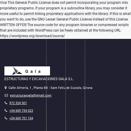
Vice This General Public License does not permit incorporating your program into
proprietary programs. If your program is a subroutine library, you may consider it
more useful to permit linking proprietary applications with the library. If this is what
you want to do, use the GNU Lesser General Public License instead of this License.
WRITTEN OFFER The source code for any program binaries or compressed scripts
that are included with WordPress can be freely obtained at the following URL:
https://wordpress.org/download/source/
ESTRUCTURAS Y EXCAVACIONES GALA S.L.
Calle Almería, 1 , Planta BX - Sant Feliu de Guixols, Girona
estructurasgala@gmail.com
972 324 501
+34 609 734 023
+34 669 701 154