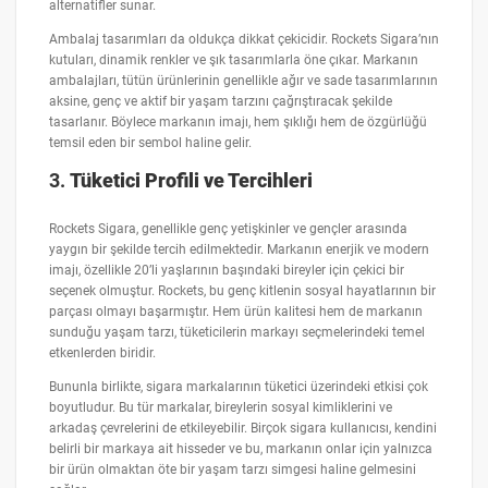
alternatifler sunar.
Ambalaj tasarımları da oldukça dikkat çekicidir. Rockets Sigara’nın
kutuları, dinamik renkler ve şık tasarımlarla öne çıkar. Markanın
ambalajları, tütün ürünlerinin genellikle ağır ve sade tasarımlarının
aksine, genç ve aktif bir yaşam tarzını çağrıştıracak şekilde
tasarlanır. Böylece markanın imajı, hem şıklığı hem de özgürlüğü
temsil eden bir sembol haline gelir.
3.
Tüketici Profili ve Tercihleri
Rockets Sigara, genellikle genç yetişkinler ve gençler arasında
yaygın bir şekilde tercih edilmektedir. Markanın enerjik ve modern
imajı, özellikle 20’li yaşlarının başındaki bireyler için çekici bir
seçenek olmuştur. Rockets, bu genç kitlenin sosyal hayatlarının bir
parçası olmayı başarmıştır. Hem ürün kalitesi hem de markanın
sunduğu yaşam tarzı, tüketicilerin markayı seçmelerindeki temel
etkenlerden biridir.
Bununla birlikte, sigara markalarının tüketici üzerindeki etkisi çok
boyutludur. Bu tür markalar, bireylerin sosyal kimliklerini ve
arkadaş çevrelerini de etkileyebilir. Birçok sigara kullanıcısı, kendini
belirli bir markaya ait hisseder ve bu, markanın onlar için yalnızca
bir ürün olmaktan öte bir yaşam tarzı simgesi haline gelmesini