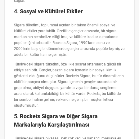
sağlar.
4.
Sosyal ve Kültürel Etkiler
Sigara tüketimi, toplumsal açıdan bir takım önemli sosyal ve
kültürel etkiler yaratabilir. Özellikle gençler arasında, bir sigara
markasının sembolize ettiği imaj ve kültürel kodlar, o markanın
popülerliğini artırabilir. Rockets Sigara, 1990’ların sonu ve
2000’lerin başı gibi dönemlerde gençler arasında popülerleşmiş ve
adeta bir kültür haline gelmiştir.
Türkiye’deki sigara tüketimi, özellikle sosyal ortamlarda güçlü bir
etkiye sahiptir. Gençler, bazen sigara içmenin bir sosyal kimlik
gösterisi olduğunu düşünürler. Rockets Sigara, bu tür dinamiklerin
aktif bir parçası olmuştur. Sigara içmenin gençler arasında bir
grup olma, aidiyet duygusu yaratma veya bir duruş sergileme
aracı olarak kullanılabildiği bir kültür vardır. Rockets, bu kültürde
bir sembol haline gelmiş ve kendine geniş bir müşteri kitlesi
oluşturmuştur.
5.
Rockets Sigara ve Diğer Sigara
Markalarıyla Karşılaştırılması
Türkiye’deki sigara piyasası, pek çok yerli ve yabancı markaya ev