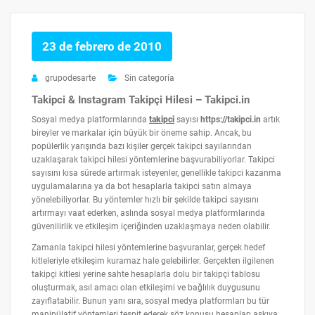
23 de febrero de 2010
grupodesarte
Sin categoría
Takipci & Instagram Takipçi Hilesi – Takipci.in
Sosyal medya platformlarında
takipci
sayısı
https://takipci.in
artık
bireyler ve markalar için büyük bir öneme sahip. Ancak, bu
popülerlik yarışında bazı kişiler gerçek takipci sayılarından
uzaklaşarak takipci hilesi yöntemlerine başvurabiliyorlar. Takipci
sayısını kısa sürede artırmak isteyenler, genellikle takipci kazanma
uygulamalarına ya da bot hesaplarla takipci satın almaya
yönelebiliyorlar. Bu yöntemler hızlı bir şekilde takipci sayısını
artırmayı vaat ederken, aslında sosyal medya platformlarında
güvenilirlik ve etkileşim içeriğinden uzaklaşmaya neden olabilir.
Zamanla takipci hilesi yöntemlerine başvuranlar, gerçek hedef
kitleleriyle etkileşim kuramaz hale gelebilirler. Gerçekten ilgilenen
takipçi kitlesi yerine sahte hesaplarla dolu bir takipçi tablosu
oluşturmak, asıl amacı olan etkileşimi ve bağlılık duygusunu
zayıflatabilir. Bunun yanı sıra, sosyal medya platformları bu tür
manipülatif yöntemleri tespit ederek söz konusu hesapları askıya