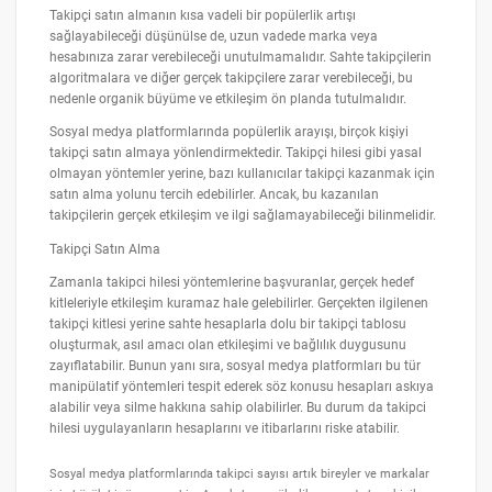
Takipçi satın almanın kısa vadeli bir popülerlik artışı
sağlayabileceği düşünülse de, uzun vadede marka veya
hesabınıza zarar verebileceği unutulmamalıdır. Sahte takipçilerin
algoritmalara ve diğer gerçek takipçilere zarar verebileceği, bu
nedenle organik büyüme ve etkileşim ön planda tutulmalıdır.
Sosyal medya platformlarında popülerlik arayışı, birçok kişiyi
takipçi satın almaya yönlendirmektedir. Takipçi hilesi gibi yasal
olmayan yöntemler yerine, bazı kullanıcılar takipçi kazanmak için
satın alma yolunu tercih edebilirler. Ancak, bu kazanılan
takipçilerin gerçek etkileşim ve ilgi sağlamayabileceği bilinmelidir.
Takipçi Satın Alma
Zamanla takipci hilesi yöntemlerine başvuranlar, gerçek hedef
kitleleriyle etkileşim kuramaz hale gelebilirler. Gerçekten ilgilenen
takipçi kitlesi yerine sahte hesaplarla dolu bir takipçi tablosu
oluşturmak, asıl amacı olan etkileşimi ve bağlılık duygusunu
zayıflatabilir. Bunun yanı sıra, sosyal medya platformları bu tür
manipülatif yöntemleri tespit ederek söz konusu hesapları askıya
alabilir veya silme hakkına sahip olabilirler. Bu durum da takipci
hilesi uygulayanların hesaplarını ve itibarlarını riske atabilir.
Sosyal medya platformlarında takipci sayısı artık bireyler ve markalar