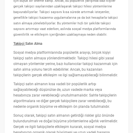
için büyük bir öneme sahip. Ancak, bu popülerlik yarışında bazı kişiler
gerçek takipci sayılarından uzaklaşarak takipci hilesi yöntemlerine
başvurabiliyorlar. Takipci sayısını kısa sürede artırmak isteyenler,
genellikle takipci kazanma uygulamalarına ya da bot hesaplarla takipci
satın almaya yönelebiliyorlar. Bu yöntemler hızlı bir şekilde takipci
sayısını artırmayı vaat ederken, aslında sosyal medya platformlarında
güvenilirlik ve etkileşim içeriğinden uzaklaşmaya neden olabilir.
Takipçi
Satın Alma
Sosyal medya platformlarında popülerlik arayışı, birçok kişiyi
takipçi satın almaya yönlendirmektedir. Takipçi hilesi gibi yasal
olmayan yöntemler yerine, bazı kullanıcılar takipçi kazanmak için
satın alma yolunu tercih edebilirler. Ancak, bu kazanılan
takipçilerin gerçek etkileşim ve ilgi sağlamayabileceği bilinmelidir.
Takipçi satın almanın kısa vadeli bir popülerlik artışı
sağlayabileceği düşünülse de, uzun vadede marka veya
hesabınıza zarar verebileceği unutulmamalıdır. Sahte takipçilerin
algoritmalara ve diğer gerçek takipçilere zarar verebileceği, bu
nedenle organik büyüme ve etkileşim ön planda tutulmalıdır.
Sonuç olarak, takipçi satın almanın getirdiği riskler göz önünde
bulundurulmalı ve doğal büyüme yöntemlerine ağırlık verilmelidir.
Gerçek ve ilgili takipçilerle etkileşim kurarak, sosyal medya
hesabınızın organik olarak büyümesi ve uzun vadeli başarısı