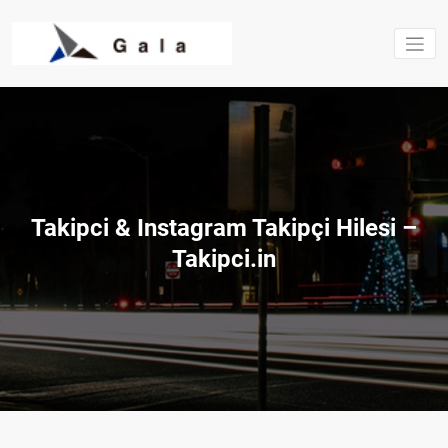
Saltar
al
contenido
Estructura
excavacio
Gala S.L.
Takipci & Instagram Takipçi Hilesi –
Takipci.in