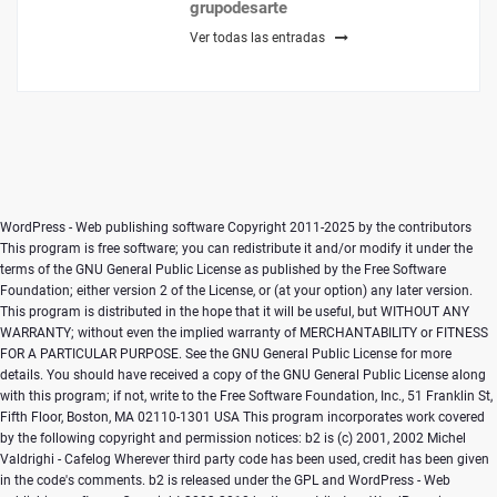
grupodesarte
Ver todas las entradas
WordPress - Web publishing software Copyright 2011-2025 by the contributors This program is free software; you can redistribute it and/or modify it under the terms of the GNU General Public License as published by the Free Software Foundation; either version 2 of the License, or (at your option) any later version. This program is distributed in the hope that it will be useful, but WITHOUT ANY WARRANTY; without even the implied warranty of MERCHANTABILITY or FITNESS FOR A PARTICULAR PURPOSE. See the GNU General Public License for more details. You should have received a copy of the GNU General Public License along with this program; if not, write to the Free Software Foundation, Inc., 51 Franklin St, Fifth Floor, Boston, MA 02110-1301 USA This program incorporates work covered by the following copyright and permission notices: b2 is (c) 2001, 2002 Michel Valdrighi - Cafelog Wherever third party code has been used, credit has been given in the code's comments. b2 is released under the GPL and WordPress - Web publishing software Copyright 2003-2010 by the contributors WordPress is released under the GPL =-=-=-=-=-=-=-=-=-=-=-=-=-=-=-=-=-=-=-=-=-=-=-=-=-=-=-=-=-=-=-=-=-=-=-=-=-=-=-= GNU GENERAL PUBLIC LICENSE Version 2, June 1991 Copyright (C) 1989, 1991 Free Software Foundation, Inc., 51 Franklin Street, Fifth Floor, Boston, MA 02110-1301 USA Everyone is permitted to copy and distribute verbatim copies of this license document, but changing it is not allowed. Preamble The licenses for most software are designed to take away your freedom to share and change it. By contrast, the GNU General Public License is intended to guarantee your freedom to share and change free software--to make sure the software is free for all its users. This General Public License applies to most of the Free Software Foundation's software and to any other program whose authors commit to using it. (Some other Free Software Foundation software is covered by the GNU Lesser General Public License instead.) You can apply it to your programs, too. When we speak of free software, we are referring to freedom, not price. Our General Public Licenses are designed to make sure that you have the freedom to distribute copies of free software (and charge for this service if you wish), that you receive source code or can get it if you want it, that you can change the software or use pieces of it in new free programs; and that you know you can do these things. To protect your rights, we need to make restrictions that forbid anyone to deny you these rights or to ask you to surrender the rights. These restrictions translate to certain responsibilities for you if you distribute copies of the software, or if you modify it. For example, if you distribute copies of such a program, whether gratis or for a fee, you must give the recipients all the rights that you have. You must make sure that they, too, receive or can get the source code. And you must show them these terms so they know their rights. We protect your rights with two steps: (1) copyright the software, and (2) offer you this license which gives you legal permission to copy, distribute and/or modify the software. Also, for each author's protection and ours, we want to make certain that everyone understands that there is no warranty for this free software. If the software is modified by someone else and passed on, we want its recipients to know that what they have is not the original, so that any problems introduced by others will not reflect on the original authors' reputations. Finally, any free program is threatened constantly by software patents. We wish to avoid the danger that redistributors of a free program will individually obtain patent licenses, in effect making the program proprietary. To prevent this, we have made it clear that any patent must be licensed for everyone's free use or not licensed at all. The precise terms and conditions for copying, distribution and modification follow. GNU GENERAL PUBLIC LICENSE TERMS AND CONDITIONS FOR COPYING, DISTRIBUTION AND MODIFICATION 0. This License applies to any program or other work which contains a notice placed by the copyright holder saying it may be distributed under the terms of this General Public License. The "Program", below, refers to any such program or work, and a "work based on the Program" means either the Program or any derivative work under copyright law: that is to say, a work containing the Program or a portion of it, either verbatim or with modifications and/or translated into another language. (Hereinafter, translation is included without limitation in the term "modification".) Each licensee is addressed as "you". Activities other than copying, distribution and modification are not covered by this License; they are outside its scope. The act of running the Program is not restricted, and the output from the Program is covered only if its contents constitute a work based on the Program (independent of having been made by running the Program). Whether that is true depends on what the Program does. 1. You may copy and distribute verbatim copies of the Program's source code as you receive it, in any medium, provided that you conspicuously and appropriately publish on each copy an appropriate copyright notice and disclaimer of warranty; keep intact all the notices that refer to this License and to the absence of any warranty; and give any other recipients of the Program a copy of this License along with the Program. You may charge a fee for the physical act of transferring a copy, and you may at your option offer warranty protection in exchange for a fee. 2. You may modify your copy or copies of the Program or any portion of it, thus forming a work based on the Program, and copy and distribute such modifications or work under the terms of Section 1 above, provided that you also meet all of these conditions: a) You must cause the modified files to carry prominent notices stating that you changed the files and the date of any change. b) You must cause any work that you distribute or publish, that in whole or in part contains or is derived from the Program or any part thereof, to be licensed as a whole at no charge to all third parties under the terms of this License. c) If the modified program normally reads commands interactively when run, you must cause it, when started running for such interactive use in the most ordinary way, to print or display an announcement including an appropriate copyright notice and a notice that there is no warranty (or else, saying that you provide a warranty) and that users may redistribute the program under these conditions, and telling the user how to view a copy of this License. (Exception: if the Program itself is interactive but does not normally print such an announcement, your work based on the Program is not required to print an announcement.) These requirements apply to the modified work as a whole. If identifiable sections of that work are not derived from the Program, and can be reasonably considered independent and separate works in themselves, then this License, and its terms, do not apply to those sections when you distribute them as separate works. But when you distribute the same sections as part of a whole which is a work based on the Program, the distribution of the whole must be on the terms of this License, whose permissions for other licensees extend to the entire whole, and thus to each and every part regardless of who wrote it. Thus, it is not the intent of this section to claim rights or contest your rights to work written entirely by you; rather, the intent is to exercise the right to control the distribution of derivative or collective works based on the Program. In addition, mere aggregation of another work not based on the Program with the Program (or with a work based on the Program) on a volume of a storage or distribution medium does not bring the other work under the scope of this License. 3. You may copy and distribute the Program (or a work based on it, under Section 2) in object code or executable form under the terms of Sections 1 and 2 above provided that you also do one of the following: a) Accompany it with the complete corresponding machine-readable source code, which must be distributed under the terms of Sections 1 and 2 above on a medium customarily used for software interchange; or, b) Accompany it with a written offer, valid for at least three years, to give any third party, for a charge no more than your cost of physically performing source distribution, a complete machine-readable copy of the corresponding source code, to be distributed under the terms of Sections 1 and 2 above on a medium customarily used for software interchange; or, c) Accompany it with the information you received as to the offer to distribute corresponding source code. (This alternative is allowed only for noncommercial distribution and only if you received the program in object code or executable form with such an offer, in accord with Subsection b above.) The source code for a work means the preferred form of the work for making modifications to it. For an executable work, complete source code means all the source code for all modules it contains, plus any associated interface definition files, plus the scripts used to control compilation and installation of the executable. However, as a special exception, the source code distributed need not include anything that is normally distributed (in either source or binary form) with the major components (compiler, kernel, and so on) of the operating system on which the executable runs, unless that component itself accompanies t