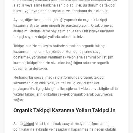
alabilir veya silme hakkına sahip olabilirler. Bu durum da takipci
hilesi uygulayanların hesaplarını ve itibarlarını riske atabilir.
Ayrıca, diğer hesaplarla işbirliği yapmak da organik takipçi
kazanma stratejisinin önemli bir parçası olabilir. Ortak projeler,
etkileşimli etkinlikler ve paylaşımlar ile farklı bir kitleye ulaşarak
takipçi sayınızı doğal yollarla artırabilirsiniz.
Takipçilerinizle etkileşim halinde olmak da organik takipçi
kazanmanın önemli bir yönüdür. Geri dönüşlerine saygı
göstermek, yorumları yanıtlamak ve onlarla samimi bir iletişim
kurmak, takipçilerinizin size olan bağlılığını artırır ve organik
büyümenizi destekler.
Herhangi bir sosyal medya platformunda organik takipçi
kazanmanın en etkili yolu, kaliteli ve ilgi çekici içerikler
paylaşmaktır. İlgi çekici görseller, eğlenceli videolar ve bilgilendirici
yazılar takipçilerin dikkatini çekerek organik olarak büyümenizi
sağlar.
Organik Takipçi Kazanma Yolları Takipci.in
Sahte
takipçi
hilesi kullanmak, sosyal medya platformlarının
politikalarına aykırıdır ve hesapların kapanmasına neden olabilir.