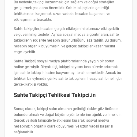
Bu nedenle, takipçi kazanmak için sağlam ve doğal stratejiler
geliştirmek çok daha önemlidir. Sahte takipçilerin getirdiği
tehlikelerden kaçınmak, uzun vadede hesabın başarısını ve
etkileşimini artıracaktır.
Sahte takipçiler, hesabın gerçek etkileşimini olumsuz etkileyebilir
ve güvenilirliği zedeler. Ayrıca sosyal medya algoritmaları, sahte
takipçilerin etkisiyle hesabın görünürlüğünü azaltabilir. Bu durum,
hesabın organik büyümesini ve gerçek takipçiler kazanmasını
engelleyebilir.
Sahte
Takipci
, sosyal medya platformlarında yaygın bir sorun
haline gelmiştir. Birçok kişi, takipçi sayısını kısa sürede artırmak
için sahte takipçi hilesine başvurmayı tercih etmektedir. Ancak bu
tehlikeli bir eylemdir çünkü sahte takipçilerin hesap sahibine hiçbir
gerçek katkısı yoktur.
Sahte Takipçi Tehlikesi Takipci.in
Sonuç olarak, takipçi satın almanın getirdiği riskler göz önünde
bulundurulmalı ve doğal büyüme yöntemlerine ağırlık verilmelidir.
Gerçek ve ilgili takipçilerle etkileşim kurarak, sosyal medya
hesabınızın organik olarak büyümesi ve uzun vadeli başarısı
sağlanabilir.