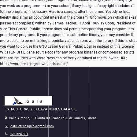
menu items--whatever suits your program. You should also get your employer (if
you work as a programmer) or your school, if any, to sign a "copyright disclaimer"
for the program, if necessary. Here is a sample; alter the names: Yoyodyne, Inc.,
hereby disclaims all copyright interest in the program `Gnomovision' (which makes
passes at compilers) written by James Hacker.
, 1 April 1989 Ty Coon, President of
Vice This General Public License does not permit incorporating your program into
proprietary programs. If your program is a subroutine library, you may consider it
more useful to permit linking proprietary applications with the library. If this is what
you want to do, use the GNU Lesser General Public License instead of this License.
WRITTEN OFFER The source code for any program binaries or compressed scripts
that are included with WordPress can be freely obtained at the following URL:
https://wordpress.org/download/source/
ESTRUCTURAS Y EXCAVACIONES GALA S.L.
Calle Almería, 1 , Planta BX - Sant Feliu de Guixols, Girona
estructurasgala@gmail.com
972 324 501