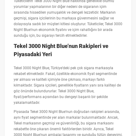
Tüketicilerin Tekel 3000 Night Blue hakkında genellikle olumlu
yorumlar yapmalarının bir diğer nedeni de sigaranın içim
sırasında hissedilen yumuşaklık ve dengeli lezzetidir. Markanın
geçmişi, sigara içicilerinin bu markaya güvenmesini sağlar ve
dolayısıyla sadık bir müşteri kitlesi oluşturur. Tüketiciler, Tekel 3000
Night Blue’nun ekonomik fiyatını ve içim rahatlığını bir arada
sunduğu için, bu sigarayı tercih etmektedirler.
Tekel 3000 Night Blue’nun Rakipleri ve
Piyasadaki Yeri
Tekel 3000 Night Blue, Türkiye’deki pek çok sigara markasıyla
rekabet etmektedir. Fakat, özellikle ekonomik fiyat segmentinde
yer alması ve kaliteli içimiyle öne çıkması, markayı farklı
kılmaktadır. Sigara içicileri, genellikle fiyatların yanı sıra kaliteyi de
göz önünde bulundururlar. Tekel 3000 Night Blue,
fiyat/performans açısından bu dengeyi başarılı bir şekilde
yakalamaktadır.
Piyasada Tekel 3000 Night Blue’nun doğrudan rakipleri arasında,
aynı fiyat segmentinde yer alan markalar bulunmaktadır. Ancak,
Tekel markasının geçmişi ve güvenilirliği, bu sigara markasını
rekabette öne çıkaran önemli faktörlerden biridir. Ayrıca, Tekel
3000 Night Blue’nun ambalaj tasarımı ve sunduğu tütün deneyimi,